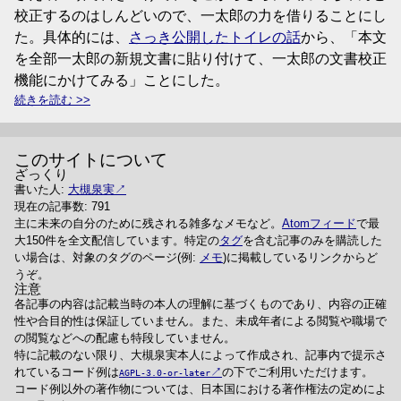
校正するのはしんどいので、一太郎の力を借りることにし
た。具体的には、
さっき公開したトイレの話
から、「本文
を全部一太郎の新規文書に貼り付けて、一太郎の文書校正
機能にかけてみる」ことにした。
続きを読む
このサイトについて
ざっくり
書いた人:
大槻泉実
現在の記事数: 791
主に未来の自分のために残される雑多なメモなど。
Atomフィード
で最
大150件を全文配信しています。特定の
タグ
を含む記事のみを購読した
い場合は、対象のタグのページ(例:
メモ
)に掲載しているリンクからど
うぞ。
注意
各記事の内容は記載当時の本人の理解に基づくものであり、内容の正確
性や合目的性は保証していません。また、未成年者による閲覧や職場で
の閲覧などへの配慮も特段していません。
特に記載のない限り、大槻泉実本人によって作成され、記事内で提示さ
れているコード例は
の下でご利用いただけます。
AGPL-3.0-or-later
コード例以外の著作物については、日本国における著作権法の定めによ