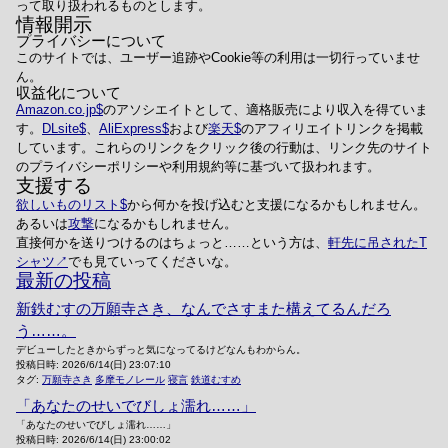
って取り扱われるものとします。
情報開示
プライバシーについて
このサイトでは、ユーザー追跡やCookie等の利用は一切行っていませ
ん。
収益化について
Amazon.co.jp
のアソシエイトとして、適格販売により収入を得ていま
す。
DLsite
、
AliExpress
および
楽天
のアフィリエイトリンクを掲載
しています。これらのリンクをクリック後の行動は、リンク先のサイト
のプライバシーポリシーや利用規約等に基づいて扱われます。
支援する
欲しいものリスト
から何かを投げ込むと支援になるかもしれません。
あるいは
攻撃
になるかもしれません。
直接何かを送りつけるのはちょっと……という方は、
軒先に吊されたT
シャツ
でも見ていってくださいな。
最新の投稿
新鉄むすの万願寺さき、なんでさすまた構えてるんだろ
う……。
デビューしたときからずっと気になってるけどなんもわからん。
投稿日時:
2026/6/14(日) 23:07:10
タグ:
万願寺さき
多摩モノレール
寝言
鉄道むすめ
「あなたのせいでびしょ濡れ……」
「あなたのせいでびしょ濡れ……」
投稿日時:
2026/6/14(日) 23:00:02