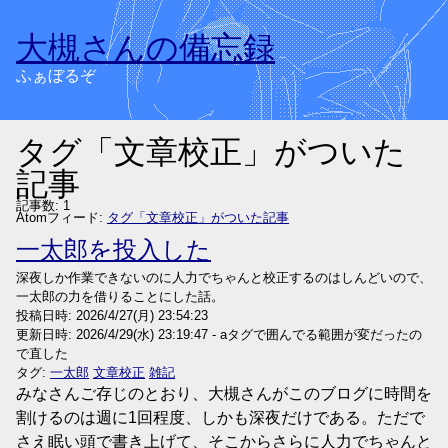
大槻さんの備忘録
ふぁぼるぞ
タグ「文章校正」がついた
記事
記事数: 1
Atomフィード:
タグ「文章校正」がついた記事
一太郎を投入した
深夜しか作業できないのに人力でちゃんと校正するのはしんどいので、
一太郎の力を借りることにした話。
投稿日時:
2026/4/27(月) 23:54:23
更新日時:
2026/4/29(水) 23:19:47
-
aタグで囲んでる範囲が変だったの
で直した
タグ:
一太郎
文章校正
雑記
みなさんご存じのとおり、大槻さんがこのブログに時間を
割けるのは週に1回程度、しかも深夜だけである。ただで
さえ眠い頭で書き上げて、そこからさらに人力でちゃんと