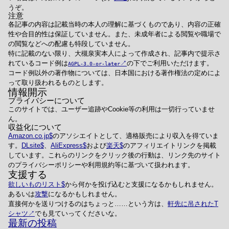
うぞ。
注意
各記事の内容は記載当時の本人の理解に基づくものであり、内容の正確
性や合目的性は保証していません。また、未成年者による閲覧や職場で
の閲覧などへの配慮も特段していません。
特に記載のない限り、大槻泉実本人によって作成され、記事内で提示さ
れているコード例は
の下でご利用いただけます。
AGPL-3.0-or-later
コード例以外の著作物については、日本国における著作権法の定めによ
って取り扱われるものとします。
情報開示
プライバシーについて
このサイトでは、ユーザー追跡やCookie等の利用は一切行っていませ
ん。
収益化について
Amazon.co.jp
のアソシエイトとして、適格販売により収入を得ていま
す。
DLsite
、
AliExpress
および
楽天
のアフィリエイトリンクを掲載
しています。これらのリンクをクリック後の行動は、リンク先のサイト
のプライバシーポリシーや利用規約等に基づいて扱われます。
支援する
欲しいものリスト
から何かを投げ込むと支援になるかもしれません。
あるいは
攻撃
になるかもしれません。
直接何かを送りつけるのはちょっと……という方は、
軒先に吊されたT
シャツ
でも見ていってくださいな。
最新の投稿