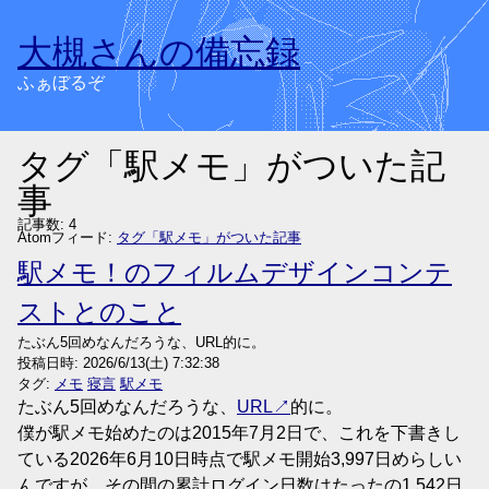
大槻さんの備忘録
ふぁぼるぞ
タグ「駅メモ」がついた記
事
記事数: 4
Atomフィード:
タグ「駅メモ」がついた記事
駅メモ！のフィルムデザインコンテ
ストとのこと
たぶん5回めなんだろうな、URL的に。
投稿日時:
2026/6/13(土) 7:32:38
タグ:
メモ
寝言
駅メモ
たぶん5回めなんだろうな、
URL
的に。
僕が駅メモ始めたのは2015年7月2日で、これを下書きし
ている2026年6月10日時点で駅メモ開始3,997日めらしい
んですが、その間の累計ログイン日数はたったの1,542日