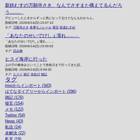
新鉄むすの万願寺さき、なんでさすまた構えてるんだろ
う……。
デビューしたときからずっと気になってるけどなんもわからん。
投稿日時:
2026/6/14(日) 23:07:10
タグ:
万願寺さき
多摩モノレール
寝言
鉄道むすめ
「あなたのせいでびしょ濡れ……」
「あなたのせいでびしょ濡れ……」
投稿日時:
2026/6/14(日) 23:00:02
タグ:
読み物
ヒスイ海岸に行った
上の子の春休みということで糸魚川まで行ってきた話。
投稿日時:
2026/6/14(日) 8:09:35
タグ:
ヒスイ
旅行
糸魚川
雑記
タグ
mixiからインポート (343)
はてなダイアリーからインポート (296)
雑記 (176)
寝言 (154)
メモ (122)
Twitter (54)
News (43)
私信 (24)
未解決 (22)
私見 (19)