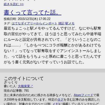
続きを読む
書くって言ってた話。
投稿日時:
2015/12/31(木) 17:05:22
タグ:
はてなダイアリーからインポート
雑記
駅メモ
最近ちょこっと駅メモやってるんですけど、なにやら駅奪
取の宣伝がやってきて、ほうほうと思ってみたら中途半端
にルールと設定が共有されていて、「どういうことなのこ
れは……」「しかもべつにコラボ報酬とかがあるわけでも
ない！」ってなって駅奪取をすぐアンインストールしまし
た、って話をもうちょっと厚めに書こうと思ってたんです
がもう書く元気がないですっていうお話でした。
このサイトについて
ざっくり
書いた人:
大槻泉実
現在の記事数: 791
主に未来の自分のために残される雑多なメモなど。
Atomフィード
で最
大150件を全文配信しています。特定の
タグ
を含む記事のみを購読した
い場合は、対象のタグのページ(例:
メモ
)に掲載しているリンクからど