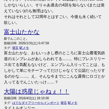
しかないらしい。そりゃあ過去の4回を知らない(または覚
えていない)のも無理はない。
それはそれとして12周年とはすごい。今後も永く続いて
欲しい。
富士山たかな
新でんこのこと。
投稿日時:
2026/1/31(土) 0:47:59
タグ:
寝言
駅メモ
富士山たかな、おもいっきし襟のところに富士山麓電気鉄
道のエンブレムがあしらわれてる……。特にプレスリリー
ス出てる気配もないけど、エンブレム入りってことは、も
しかして単にモチーフってだけじゃなくて公認だったりす
るのかな……。え、そんな今までにこんな露骨にロゴとか
入ってるでんこいたっけ……？
大陽は惑星じゃねぇ！！
投稿日時:
2016/4/2(土) 18:10:00
タグ:
はてなダイアリーからインポート
寝言
駅メモ
タイトルオンリー。