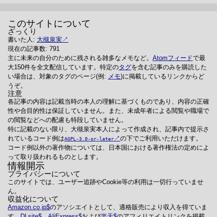
このサイトについて
ざっくり
書いた人:
大槻泉実
現在の記事数: 791
主に未来の自分のために残される雑多なメモなど。
Atomフィード
で最
大150件を全文配信しています。特定の
タグ
を含む記事のみを購読した
い場合は、対象のタグのページ(例:
メモ
)に掲載しているリンクからど
うぞ。
注意
各記事の内容は記載当時の本人の理解に基づくものであり、内容の正確
性や合目的性は保証していません。また、未成年者による閲覧や職場で
の閲覧などへの配慮も特段していません。
特に記載のない限り、大槻泉実本人によって作成され、記事内で提示さ
れているコード例は
の下でご利用いただけます。
AGPL-3.0-or-later
コード例以外の著作物については、日本国における著作権法の定めによ
って取り扱われるものとします。
情報開示
プライバシーについて
このサイトでは、ユーザー追跡やCookie等の利用は一切行っていませ
ん。
収益化について
Amazon.co.jp
のアソシエイトとして、適格販売により収入を得ていま
す。
DLsite
、
AliExpress
および
楽天
のアフィリエイトリンクを掲載