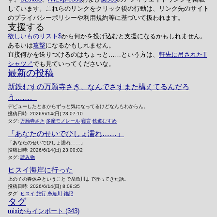
しています。これらのリンクをクリック後の行動は、リンク先のサイト
のプライバシーポリシーや利用規約等に基づいて扱われます。
支援する
欲しいものリスト
から何かを投げ込むと支援になるかもしれません。
あるいは
攻撃
になるかもしれません。
直接何かを送りつけるのはちょっと……という方は、
軒先に吊されたT
シャツ
でも見ていってくださいな。
最新の投稿
新鉄むすの万願寺さき、なんでさすまた構えてるんだろ
う……。
デビューしたときからずっと気になってるけどなんもわからん。
投稿日時:
2026/6/14(日) 23:07:10
タグ:
万願寺さき
多摩モノレール
寝言
鉄道むすめ
「あなたのせいでびしょ濡れ……」
「あなたのせいでびしょ濡れ……」
投稿日時:
2026/6/14(日) 23:00:02
タグ:
読み物
ヒスイ海岸に行った
上の子の春休みということで糸魚川まで行ってきた話。
投稿日時:
2026/6/14(日) 8:09:35
タグ:
ヒスイ
旅行
糸魚川
雑記
タグ
mixiからインポート (343)