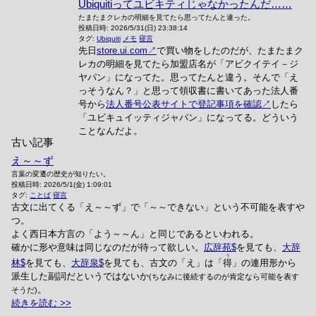
Ubiquitiってユビキティじゃなかったんだ……
たまたまクレカの明細を見てたら思ってたんと違った。
投稿日時:
2026/5/31(日) 23:38:14
タグ:
Ubiquiti
メモ
寝言
先日
store.ui.com
で買い物をしたのだが、たまたまク
レカの明細を見てたら加盟店名が「アビクイテイ－ジ
ヤパン」になってた。思ってたんと違う。そんで「え
っそうなん？」と思って領収書に書いてあった法人番
号から
法人番号公表サイトで登記事項を確認
したら
「ユビキュイッティジャパン」になってる。どういう
ことなんだよ。
古い記事
え～～ず
言葉の変遷の歴史が知りたい。
投稿日時:
2026/5/1(金) 1:09:01
タグ:
ことば
寝言
古文に出てくる「え～～ず」で「～～できない」という不可能を表すや
つ。
よく西日本方言の「よう～～ん」と同じであるといわれる。
確かに形や意味は同じなのだが待って欲しい。
広辞苑
を見ても、
大辞
う
林
を見ても、
大辞泉
を見ても、古文の「え」は「
得
」の連用形から
派生した副詞だというではないか
(ちなみに後続するのが肯定なら可能を表す
。
そうだ)
続きを読む