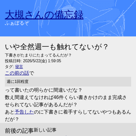
大槻さんの備忘録
ふぁぼるぞ
いや全然週一も触れてないが？
下書きがたまりにたまってるんだが？
投稿日時:
2026/5/22(金) 1:59:05
タグ:
寝言
この前の話
で
週に1回程度
って書いたの明らかに間違いだな？
数え間違えてなければ46件くらい書きかけのまま完成さ
せられてない記事があるんだが？
あと
予告した
のに下書きに着手すらしてないやつもあるん
だが？
新しい記事
前後の記事