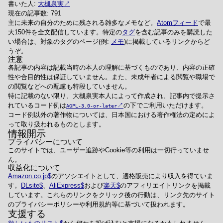
書いた人:
大槻泉実
現在の記事数: 791
主に未来の自分のために残される雑多なメモなど。
Atomフィード
で最
大150件を全文配信しています。特定の
タグ
を含む記事のみを購読した
い場合は、対象のタグのページ(例:
メモ
)に掲載しているリンクからど
うぞ。
注意
各記事の内容は記載当時の本人の理解に基づくものであり、内容の正確
性や合目的性は保証していません。また、未成年者による閲覧や職場で
の閲覧などへの配慮も特段していません。
特に記載のない限り、大槻泉実本人によって作成され、記事内で提示さ
れているコード例は
の下でご利用いただけます。
AGPL-3.0-or-later
コード例以外の著作物については、日本国における著作権法の定めによ
って取り扱われるものとします。
情報開示
プライバシーについて
このサイトでは、ユーザー追跡やCookie等の利用は一切行っていませ
ん。
収益化について
Amazon.co.jp
のアソシエイトとして、適格販売により収入を得ていま
す。
DLsite
、
AliExpress
および
楽天
のアフィリエイトリンクを掲載
しています。これらのリンクをクリック後の行動は、リンク先のサイト
のプライバシーポリシーや利用規約等に基づいて扱われます。
支援する