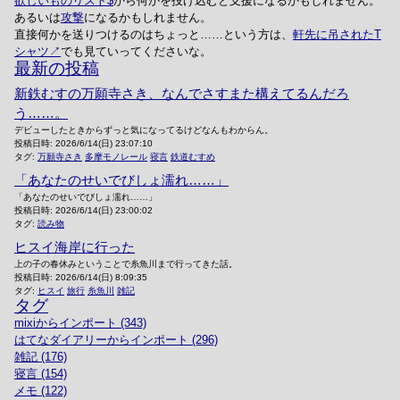
欲しいものリスト
から何かを投げ込むと支援になるかもしれません。
あるいは
攻撃
になるかもしれません。
直接何かを送りつけるのはちょっと……という方は、
軒先に吊されたT
シャツ
でも見ていってくださいな。
最新の投稿
新鉄むすの万願寺さき、なんでさすまた構えてるんだろ
う……。
デビューしたときからずっと気になってるけどなんもわからん。
投稿日時:
2026/6/14(日) 23:07:10
タグ:
万願寺さき
多摩モノレール
寝言
鉄道むすめ
「あなたのせいでびしょ濡れ……」
「あなたのせいでびしょ濡れ……」
投稿日時:
2026/6/14(日) 23:00:02
タグ:
読み物
ヒスイ海岸に行った
上の子の春休みということで糸魚川まで行ってきた話。
投稿日時:
2026/6/14(日) 8:09:35
タグ:
ヒスイ
旅行
糸魚川
雑記
タグ
mixiからインポート (343)
はてなダイアリーからインポート (296)
雑記 (176)
寝言 (154)
メモ (122)