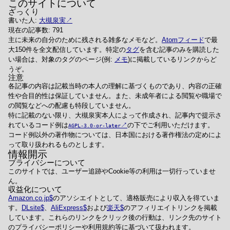
このサイトについて
ざっくり
書いた人:
大槻泉実
現在の記事数: 791
主に未来の自分のために残される雑多なメモなど。
Atomフィード
で最
大150件を全文配信しています。特定の
タグ
を含む記事のみを購読した
い場合は、対象のタグのページ(例:
メモ
)に掲載しているリンクからど
うぞ。
注意
各記事の内容は記載当時の本人の理解に基づくものであり、内容の正確
性や合目的性は保証していません。また、未成年者による閲覧や職場で
の閲覧などへの配慮も特段していません。
特に記載のない限り、大槻泉実本人によって作成され、記事内で提示さ
れているコード例は
の下でご利用いただけます。
AGPL-3.0-or-later
コード例以外の著作物については、日本国における著作権法の定めによ
って取り扱われるものとします。
情報開示
プライバシーについて
このサイトでは、ユーザー追跡やCookie等の利用は一切行っていませ
ん。
収益化について
Amazon.co.jp
のアソシエイトとして、適格販売により収入を得ていま
す。
DLsite
、
AliExpress
および
楽天
のアフィリエイトリンクを掲載
しています。これらのリンクをクリック後の行動は、リンク先のサイト
のプライバシーポリシーや利用規約等に基づいて扱われます。