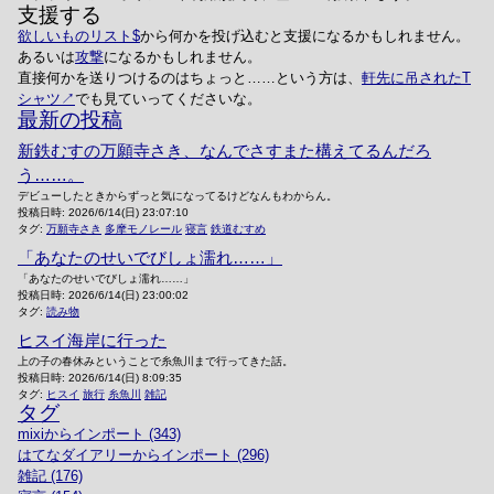
支援する
欲しいものリスト
から何かを投げ込むと支援になるかもしれません。
あるいは
攻撃
になるかもしれません。
直接何かを送りつけるのはちょっと……という方は、
軒先に吊されたT
シャツ
でも見ていってくださいな。
最新の投稿
新鉄むすの万願寺さき、なんでさすまた構えてるんだろ
う……。
デビューしたときからずっと気になってるけどなんもわからん。
投稿日時:
2026/6/14(日) 23:07:10
タグ:
万願寺さき
多摩モノレール
寝言
鉄道むすめ
「あなたのせいでびしょ濡れ……」
「あなたのせいでびしょ濡れ……」
投稿日時:
2026/6/14(日) 23:00:02
タグ:
読み物
ヒスイ海岸に行った
上の子の春休みということで糸魚川まで行ってきた話。
投稿日時:
2026/6/14(日) 8:09:35
タグ:
ヒスイ
旅行
糸魚川
雑記
タグ
mixiからインポート (343)
はてなダイアリーからインポート (296)
雑記 (176)