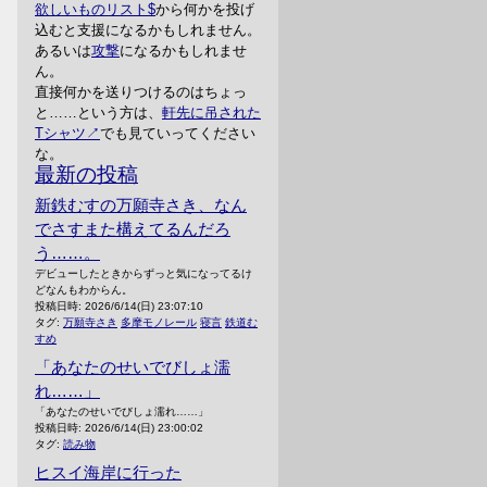
欲しいものリスト
から何かを投げ
込むと支援になるかもしれません。
あるいは
攻撃
になるかもしれませ
ん。
直接何かを送りつけるのはちょっ
と……という方は、
軒先に吊された
Tシャツ
でも見ていってください
な。
最新の投稿
新鉄むすの万願寺さき、なん
でさすまた構えてるんだろ
う……。
デビューしたときからずっと気になってるけ
どなんもわからん。
投稿日時:
2026/6/14(日) 23:07:10
タグ:
万願寺さき
多摩モノレール
寝言
鉄道む
すめ
「あなたのせいでびしょ濡
れ……」
「あなたのせいでびしょ濡れ……」
投稿日時:
2026/6/14(日) 23:00:02
タグ:
読み物
ヒスイ海岸に行った