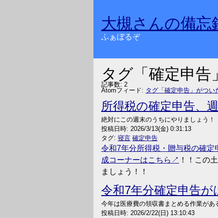
大槻さんの備忘
ふぁぼるぞ
タグ「確定申告
記事数: 2
Atomフィード:
タグ「確定申告」がつい
所得税の確定申告、
絶対にこの週末のうちにやりましょう！
投稿日時:
2026/3/13(金) 0:31:13
タグ:
寝言
確定申告
令和7年分所得税・贈与税の確定申
成コーナーはこちら
！！この土
ましょう！！
令和7年分確定申告が
今年は医療費の領収書まとめる作業があ
投稿日時:
2026/2/22(日) 13:10:43