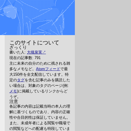
このサイトについて
ざっくり
書いた人:
大槻泉実
現在の記事数: 791
主に未来の自分のために残される雑
多なメモなど。
Atomフィード
で最
大150件を全文配信しています。特
定の
タグ
を含む記事のみを購読した
い場合は、対象のタグのページ(例:
メモ
)に掲載しているリンクからど
うぞ。
注意
各記事の内容は記載当時の本人の理
解に基づくものであり、内容の正確
性や合目的性は保証していません。
また、未成年者による閲覧や職場で
の閲覧などへの配慮も特段していま