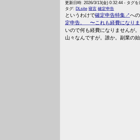
更新日時:
2026/3/13(金) 0:32:44
-
タグを
タグ:
DLsite
寝言
確定申告
というわけで
確定申告特集
への
定申告。 〜これも経費になります
いので何も経費になりませんが。
山々なんですが。誰か。副業の始