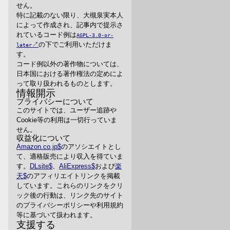
せん。
特に記載のない限り、大槻泉実本人
によって作成され、記事内で提示さ
れているコード例は
AGPL-3.0-or-
の下でご利用いただけま
later
す。
コード例以外の著作物については、
日本国における著作権法の定めによ
って取り扱われるものとします。
情報開示
プライバシーについて
このサイトでは、ユーザー追跡や
Cookie等の利用は一切行っていま
せん。
収益化について
Amazon.co.jp
のアソシエイトとし
て、適格販売により収入を得ていま
す。
DLsite
、
AliExpress
および
楽
天
のアフィリエイトリンクを掲載
しています。これらのリンクをクリ
ック後の行動は、リンク先のサイト
のプライバシーポリシーや利用規約
等に基づいて扱われます。
支援する