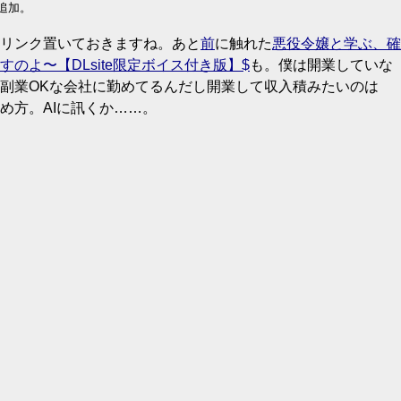
追加。
リンク置いておきますね。あと
前
に触れた
悪役令嬢と学ぶ、確
のよ〜【DLsite限定ボイス付き版】
も。僕は開業していな
副業OKな会社に勤めてるんだし開業して収入積みたいのは
め方。AIに訊くか……。