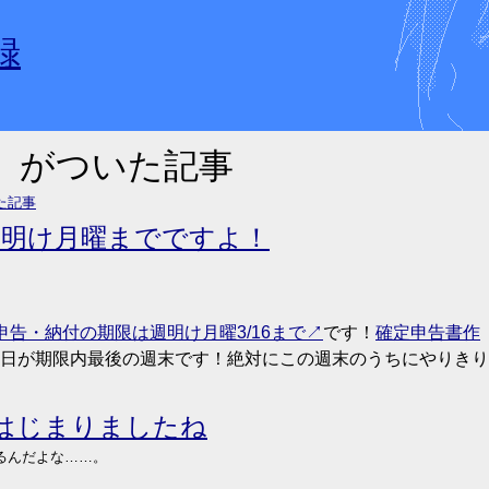
録
」がついた記事
た記事
週明け月曜までですよ！
告・納付の期限は週明け月曜3/16まで
です！
確定申告書作
日が期限内最後の週末です！絶対にこの週末のうちにやりきり
はじまりましたね
るんだよな……。