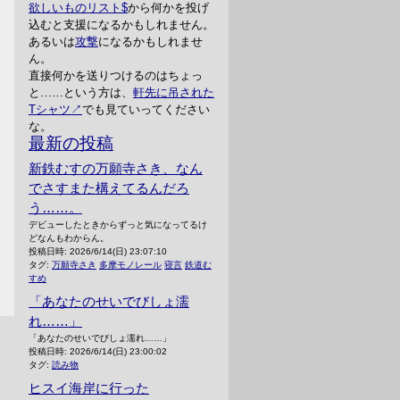
欲しいものリスト
から何かを投げ
込むと支援になるかもしれません。
あるいは
攻撃
になるかもしれませ
ん。
直接何かを送りつけるのはちょっ
と……という方は、
軒先に吊された
Tシャツ
でも見ていってください
な。
最新の投稿
新鉄むすの万願寺さき、なん
でさすまた構えてるんだろ
う……。
デビューしたときからずっと気になってるけ
どなんもわからん。
投稿日時:
2026/6/14(日) 23:07:10
タグ:
万願寺さき
多摩モノレール
寝言
鉄道む
すめ
「あなたのせいでびしょ濡
れ……」
「あなたのせいでびしょ濡れ……」
投稿日時:
2026/6/14(日) 23:00:02
タグ:
読み物
ヒスイ海岸に行った