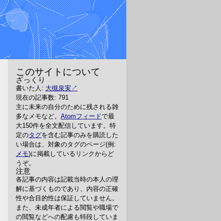
このサイトについて
ざっくり
書いた人:
大槻泉実
現在の記事数: 791
主に未来の自分のために残される雑
多なメモなど。
Atomフィード
で最
大150件を全文配信しています。特
定の
タグ
を含む記事のみを購読した
い場合は、対象のタグのページ(例:
メモ
)に掲載しているリンクからど
うぞ。
注意
各記事の内容は記載当時の本人の理
解に基づくものであり、内容の正確
性や合目的性は保証していません。
また、未成年者による閲覧や職場で
の閲覧などへの配慮も特段していま