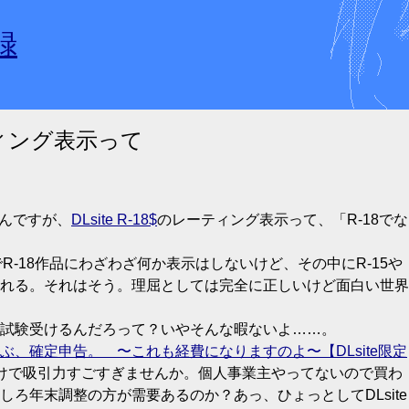
録
ーティング表示って
たんですが、
DLsite R-18
のレーティング表示って、「R-18でな
でR-18作品にわざわざ何か表示はしないけど、その中にR-15や
れる。それはそう。理屈としては完全に正しいけど面白い世界
試験受けるんだろって？いやそんな暇ないよ……。
ぶ、確定申告。 〜これも経費になりますのよ〜【DLsite限定
けで吸引力すごすぎませんか。個人事業主やってないので買わ
ろ年末調整の方が需要あるのか？あっ、ひょっとしてDLsite