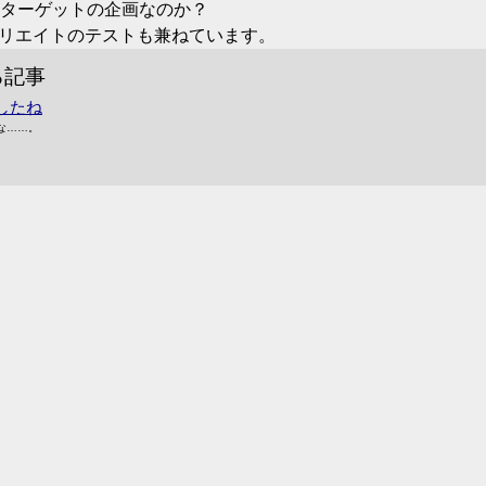
ターゲットの企画なのか？
フィリエイトのテストも兼ねています。
る記事
したね
な……。