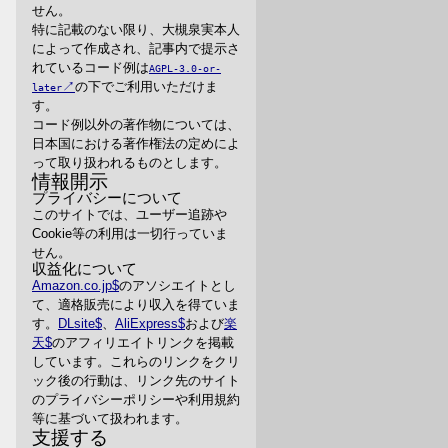
せん。
特に記載のない限り、大槻泉実本人
によって作成され、記事内で提示さ
れているコード例は
AGPL-3.0-or-
の下でご利用いただけま
later
す。
コード例以外の著作物については、
日本国における著作権法の定めによ
って取り扱われるものとします。
情報開示
プライバシーについて
このサイトでは、ユーザー追跡や
Cookie等の利用は一切行っていま
せん。
収益化について
Amazon.co.jp
のアソシエイトとし
て、適格販売により収入を得ていま
す。
DLsite
、
AliExpress
および
楽
天
のアフィリエイトリンクを掲載
しています。これらのリンクをクリ
ック後の行動は、リンク先のサイト
のプライバシーポリシーや利用規約
等に基づいて扱われます。
支援する