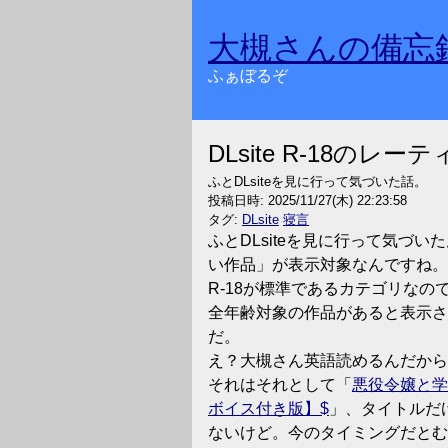
大槻さんの備忘
ふぁぼるぞ
DLsite R-18のレ
ふとDLsiteを見に行って気づいた話。
投稿日時:
2025/11/27(木) 22:23:58
タグ:
DLsite
寝言
ふとDLsiteを見に行って気づい
い作品」が表示対象なんですね。
R-18が標準であるカテゴリなの
全年齢対象の作品があると表示さ
だ。
え？大槻さん英語読めるんだから
それはそれとして「
悪役令嬢と学
ボイス付き版】
」、タイトルだ
ないけど。今のタイミングだとむし