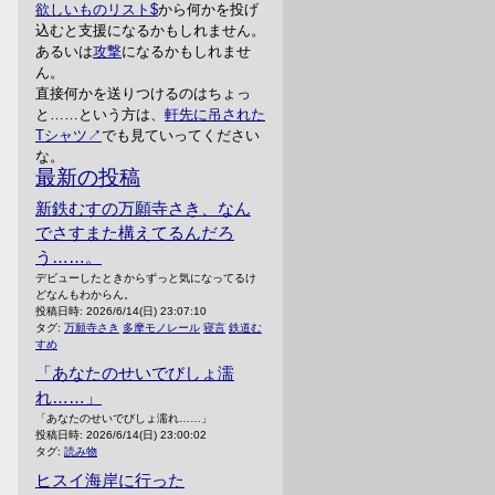
欲しいものリスト
から何かを投げ
込むと支援になるかもしれません。
あるいは
攻撃
になるかもしれませ
ん。
直接何かを送りつけるのはちょっ
と……という方は、
軒先に吊された
Tシャツ
でも見ていってください
な。
最新の投稿
新鉄むすの万願寺さき、なん
でさすまた構えてるんだろ
う……。
デビューしたときからずっと気になってるけ
どなんもわからん。
投稿日時:
2026/6/14(日) 23:07:10
タグ:
万願寺さき
多摩モノレール
寝言
鉄道む
すめ
「あなたのせいでびしょ濡
れ……」
「あなたのせいでびしょ濡れ……」
投稿日時:
2026/6/14(日) 23:00:02
タグ:
読み物
ヒスイ海岸に行った