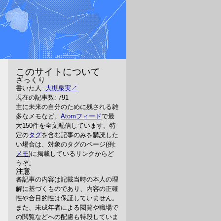
このサイトについて
ざっくり
書いた人:
大槻泉実
現在の記事数: 791
主に未来の自分のために残される雑
多なメモなど。
Atomフィード
で最
大150件を全文配信しています。特
定の
タグ
を含む記事のみを購読した
い場合は、対象のタグのページ(例:
メモ
)に掲載しているリンクからど
うぞ。
注意
各記事の内容は記載当時の本人の理
解に基づくものであり、内容の正確
性や合目的性は保証していません。
また、未成年者による閲覧や職場で
の閲覧などへの配慮も特段していま