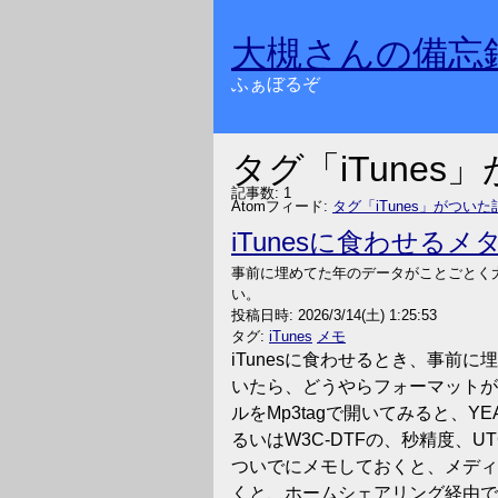
大槻さんの備忘
ふぁぼるぞ
タグ「iTunes
記事数: 1
Atomフィード:
タグ「iTunes」がついた
iTunesに食わせるメ
事前に埋めてた年のデータがことごとく
い。
投稿日時:
2026/3/14(土) 1:25:53
タグ:
iTunes
メモ
iTunesに食わせるとき、事前
いたら、どうやらフォーマットが間
ルをMp3tagで開いてみると、YE
るいはW3C-DTFの、秒精度、
ついでにメモしておくと、メディア
くと、ホームシェアリング経由でA