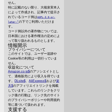
せん。
特に記載のない限り、大槻泉実本人
によって作成され、記事内で提示さ
れているコード例は
AGPL-3.0-or-
の下でご利用いただけま
later
す。
コード例以外の著作物については、
日本国における著作権法の定めによ
って取り扱われるものとします。
情報開示
プライバシーについて
このサイトでは、ユーザー追跡や
Cookie等の利用は一切行っていま
せん。
収益化について
Amazon.co.jp
のアソシエイトとし
て、適格販売により収入を得ていま
す。
DLsite
、
AliExpress
および
楽
天
のアフィリエイトリンクを掲載
しています。これらのリンクをクリ
ック後の行動は、リンク先のサイト
のプライバシーポリシーや利用規約
等に基づいて扱われます。
支援する