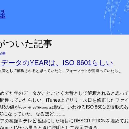
録
」がついた記事
記事
タデータのYEARは、ISO 8601らしい
大昔として解釈されると思っていたら、フォーマットが間違っていたらし
に埋めてた年のデータがことごとく大昔として解釈されると思って
違っていたらしい。iTunes上でリリース日を修正したファイ
ARの値が
形式、いわゆるISO 8601拡張形式あ
yyyy-MM-ddTHH:mm:ssZ
UTCになっていた。なるほど……。
の種類をテレビ番組にした項目にDESCRIPTIONを埋めてお
pple TVから見るときに説明として表示できる。