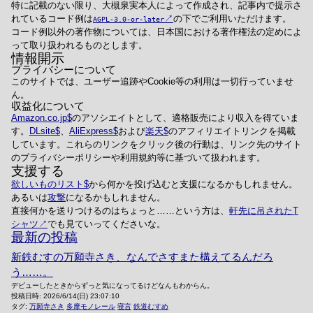
特に記載のない限り、大槻泉実本人によって作成され、記事内で提示さ
れているコード例は
の下でご利用いただけます。
AGPL-3.0-or-later
コード例以外の著作物については、日本国における著作権法の定めによ
って取り扱われるものとします。
情報開示
プライバシーについて
このサイトでは、ユーザー追跡やCookie等の利用は一切行っていませ
ん。
収益化について
Amazon.co.jp
のアソシエイトとして、適格販売により収入を得ていま
す。
DLsite
、
AliExpress
および
楽天
のアフィリエイトリンクを掲載
しています。これらのリンクをクリック後の行動は、リンク先のサイト
のプライバシーポリシーや利用規約等に基づいて扱われます。
支援する
欲しいものリスト
から何かを投げ込むと支援になるかもしれません。
あるいは
攻撃
になるかもしれません。
直接何かを送りつけるのはちょっと……という方は、
軒先に吊されたT
シャツ
でも見ていってくださいな。
最新の投稿
新鉄むすの万願寺さき、なんでさすまた構えてるんだろ
う……。
デビューしたときからずっと気になってるけどなんもわからん。
投稿日時:
2026/6/14(日) 23:07:10
タグ:
万願寺さき
多摩モノレール
寝言
鉄道むすめ