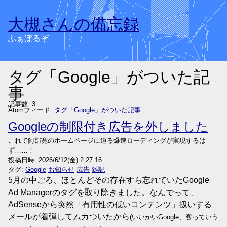
大槻さんの備忘録
ふぁぼるぞ
タグ「Google」がついた記
事
記事数: 3
Atomフィード:
タグ「Google」がついた記事
Googleの制限付き広告を外しました
これで阿部寛のホームページに迫る爆速ローディングが実現するは
ず……！
投稿日時:
2026/6/12(金) 2:27:16
タグ:
Google
お知らせ
広告
雑記
5月の中ごろ、ほとんどその存在すら忘れていたGoogle
Ad Managerのタグを取り除きました。なんでって、
AdSenseから突然「有用性の低いコンテンツ」扱いする
メールが着弾してムカついたから
(いいかいGoogle、客っていう