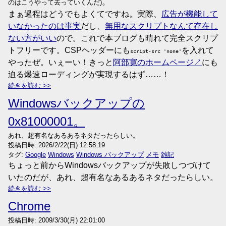
。
のはこうやって去っていくんだ)
まぁ過程はどうでもよくてですね。実際、
広告が機能して
いなかったのは事実
だし、
無用なスクリプトなんて存在し
ない方がいい
ので。これで本ブログも晴れて完全スクリプ
トフリーです。CSPヘッダーにも
を入れて
script-src 'none'
やったぜ。いぇーい！きっと
阿部寛のホームページ
にも
迫る爆速ローディングが実現するはず……！
続きを読む
Windowsバックアップの
0x81000001。
あれ、超有名なあるあるネタだったらしい。
投稿日時:
2026/2/22(日) 12:58:19
タグ:
Google
Windows
Windows バックアップ
メモ
雑記
ちょっと前からWindowsバックアップが失敗しつづけて
いたのだが、あれ、超有名なあるあるネタだったらしい。
続きを読む
Chrome
投稿日時:
2009/3/30(月) 22:01:00