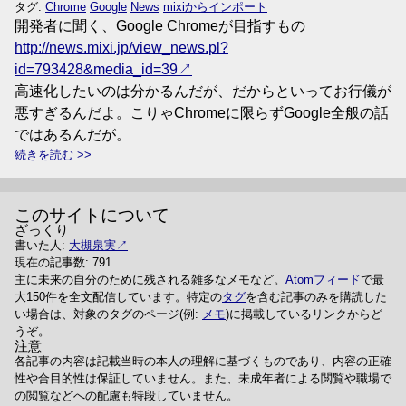
タグ:
Chrome
Google
News
mixiからインポート
開発者に聞く、Google Chromeが目指すもの
http://news.mixi.jp/view_news.pl?
id=793428&media_id=39
高速化したいのは分かるんだが、だからといってお行儀が
悪すぎるんだよ。こりゃChromeに限らずGoogle全般の話
ではあるんだが。
続きを読む
このサイトについて
ざっくり
書いた人:
大槻泉実
現在の記事数: 791
主に未来の自分のために残される雑多なメモなど。
Atomフィード
で最
大150件を全文配信しています。特定の
タグ
を含む記事のみを購読した
い場合は、対象のタグのページ(例:
メモ
)に掲載しているリンクからど
うぞ。
注意
各記事の内容は記載当時の本人の理解に基づくものであり、内容の正確
性や合目的性は保証していません。また、未成年者による閲覧や職場で
の閲覧などへの配慮も特段していません。