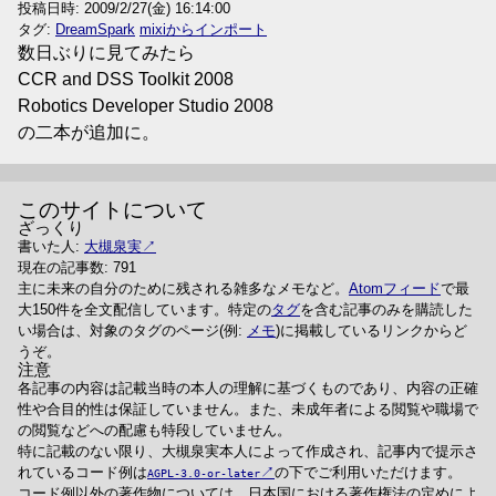
投稿日時:
2009/2/27(金) 16:14:00
タグ:
DreamSpark
mixiからインポート
数日ぶりに見てみたら
CCR and DSS Toolkit 2008
Robotics Developer Studio 2008
の二本が追加に。
このサイトについて
ざっくり
書いた人:
大槻泉実
現在の記事数: 791
主に未来の自分のために残される雑多なメモなど。
Atomフィード
で最
大150件を全文配信しています。特定の
タグ
を含む記事のみを購読した
い場合は、対象のタグのページ(例:
メモ
)に掲載しているリンクからど
うぞ。
注意
各記事の内容は記載当時の本人の理解に基づくものであり、内容の正確
性や合目的性は保証していません。また、未成年者による閲覧や職場で
の閲覧などへの配慮も特段していません。
特に記載のない限り、大槻泉実本人によって作成され、記事内で提示さ
れているコード例は
の下でご利用いただけます。
AGPL-3.0-or-later
コード例以外の著作物については、日本国における著作権法の定めによ