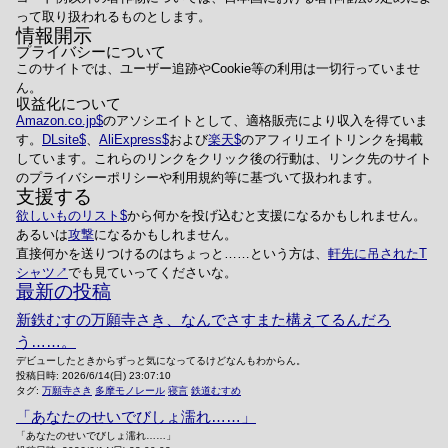
って取り扱われるものとします。
情報開示
プライバシーについて
このサイトでは、ユーザー追跡やCookie等の利用は一切行っていませ
ん。
収益化について
Amazon.co.jp
のアソシエイトとして、適格販売により収入を得ていま
す。
DLsite
、
AliExpress
および
楽天
のアフィリエイトリンクを掲載
しています。これらのリンクをクリック後の行動は、リンク先のサイト
のプライバシーポリシーや利用規約等に基づいて扱われます。
支援する
欲しいものリスト
から何かを投げ込むと支援になるかもしれません。
あるいは
攻撃
になるかもしれません。
直接何かを送りつけるのはちょっと……という方は、
軒先に吊されたT
シャツ
でも見ていってくださいな。
最新の投稿
新鉄むすの万願寺さき、なんでさすまた構えてるんだろ
う……。
デビューしたときからずっと気になってるけどなんもわからん。
投稿日時:
2026/6/14(日) 23:07:10
タグ:
万願寺さき
多摩モノレール
寝言
鉄道むすめ
「あなたのせいでびしょ濡れ……」
「あなたのせいでびしょ濡れ……」