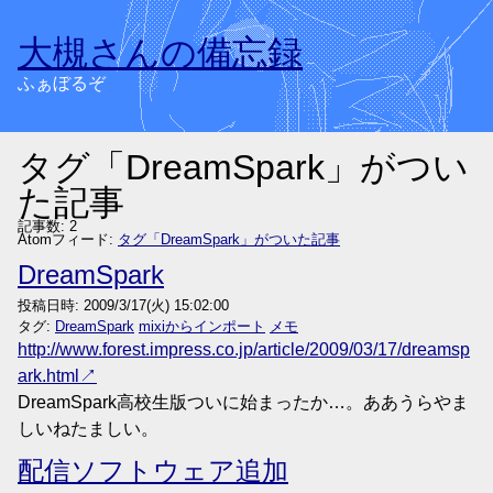
大槻さんの備忘録
ふぁぼるぞ
タグ「DreamSpark」がつい
た記事
記事数: 2
Atomフィード:
タグ「DreamSpark」がついた記事
DreamSpark
投稿日時:
2009/3/17(火) 15:02:00
タグ:
DreamSpark
mixiからインポート
メモ
http://www.forest.impress.co.jp/article/2009/03/17/dreamsp
ark.html
DreamSpark高校生版ついに始まったか…。ああうらやま
しいねたましい。
配信ソフトウェア追加