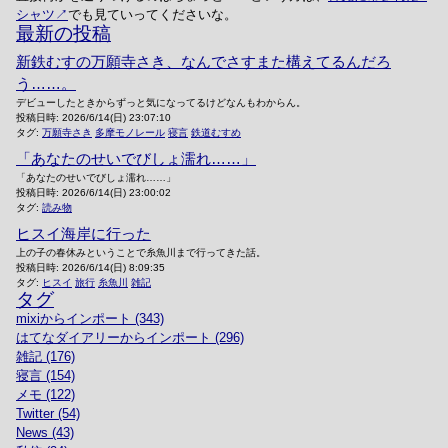
シャツ
でも見ていってくださいな。
最新の投稿
新鉄むすの万願寺さき、なんでさすまた構えてるんだろ
う……。
デビューしたときからずっと気になってるけどなんもわからん。
投稿日時:
2026/6/14(日) 23:07:10
タグ:
万願寺さき
多摩モノレール
寝言
鉄道むすめ
「あなたのせいでびしょ濡れ……」
「あなたのせいでびしょ濡れ……」
投稿日時:
2026/6/14(日) 23:00:02
タグ:
読み物
ヒスイ海岸に行った
上の子の春休みということで糸魚川まで行ってきた話。
投稿日時:
2026/6/14(日) 8:09:35
タグ:
ヒスイ
旅行
糸魚川
雑記
タグ
mixiからインポート (343)
はてなダイアリーからインポート (296)
雑記 (176)
寝言 (154)
メモ (122)
Twitter (54)
News (43)