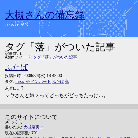
大槻さんの備忘録
ふぁぼるぞ
タグ「落」がついた記事
記事数: 1
Atomフィード:
タグ「落」がついた記事
ふたば
投稿日時:
2009/3/4(水) 18:42:00
タグ:
mixiからインポート
ふたば
落
あれ…？
シヤさんと嫌メってどっちがどっちだっけ…。
このサイトについて
ざっくり
書いた人:
大槻泉実
現在の記事数: 791