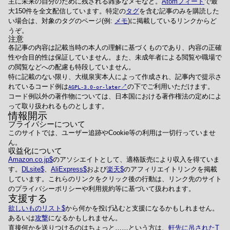
主に未来の自分のために残される雑多なメモなど。
Atomフィード
で最
大150件を全文配信しています。特定の
タグ
を含む記事のみを購読した
い場合は、対象のタグのページ(例:
メモ
)に掲載しているリンクからど
うぞ。
注意
各記事の内容は記載当時の本人の理解に基づくものであり、内容の正確
性や合目的性は保証していません。また、未成年者による閲覧や職場で
の閲覧などへの配慮も特段していません。
特に記載のない限り、大槻泉実本人によって作成され、記事内で提示さ
れているコード例は
の下でご利用いただけます。
AGPL-3.0-or-later
コード例以外の著作物については、日本国における著作権法の定めによ
って取り扱われるものとします。
情報開示
プライバシーについて
このサイトでは、ユーザー追跡やCookie等の利用は一切行っていませ
ん。
収益化について
Amazon.co.jp
のアソシエイトとして、適格販売により収入を得ていま
す。
DLsite
、
AliExpress
および
楽天
のアフィリエイトリンクを掲載
しています。これらのリンクをクリック後の行動は、リンク先のサイト
のプライバシーポリシーや利用規約等に基づいて扱われます。
支援する
欲しいものリスト
から何かを投げ込むと支援になるかもしれません。
あるいは
攻撃
になるかもしれません。
直接何かを送りつけるのはちょっと……という方は、
軒先に吊されたT