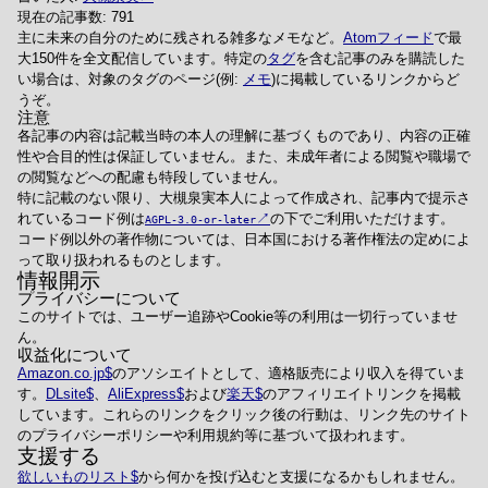
現在の記事数: 791
主に未来の自分のために残される雑多なメモなど。
Atomフィード
で最
大150件を全文配信しています。特定の
タグ
を含む記事のみを購読した
い場合は、対象のタグのページ(例:
メモ
)に掲載しているリンクからど
うぞ。
注意
各記事の内容は記載当時の本人の理解に基づくものであり、内容の正確
性や合目的性は保証していません。また、未成年者による閲覧や職場で
の閲覧などへの配慮も特段していません。
特に記載のない限り、大槻泉実本人によって作成され、記事内で提示さ
れているコード例は
の下でご利用いただけます。
AGPL-3.0-or-later
コード例以外の著作物については、日本国における著作権法の定めによ
って取り扱われるものとします。
情報開示
プライバシーについて
このサイトでは、ユーザー追跡やCookie等の利用は一切行っていませ
ん。
収益化について
Amazon.co.jp
のアソシエイトとして、適格販売により収入を得ていま
す。
DLsite
、
AliExpress
および
楽天
のアフィリエイトリンクを掲載
しています。これらのリンクをクリック後の行動は、リンク先のサイト
のプライバシーポリシーや利用規約等に基づいて扱われます。
支援する
欲しいものリスト
から何かを投げ込むと支援になるかもしれません。