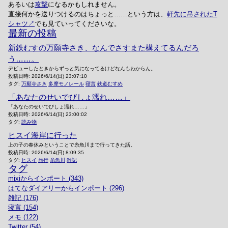
あるいは
攻撃
になるかもしれません。
直接何かを送りつけるのはちょっと……という方は、
軒先に吊されたT
シャツ
でも見ていってくださいな。
最新の投稿
新鉄むすの万願寺さき、なんでさすまた構えてるんだろ
う……。
デビューしたときからずっと気になってるけどなんもわからん。
投稿日時:
2026/6/14(日) 23:07:10
タグ:
万願寺さき
多摩モノレール
寝言
鉄道むすめ
「あなたのせいでびしょ濡れ……」
「あなたのせいでびしょ濡れ……」
投稿日時:
2026/6/14(日) 23:00:02
タグ:
読み物
ヒスイ海岸に行った
上の子の春休みということで糸魚川まで行ってきた話。
投稿日時:
2026/6/14(日) 8:09:35
タグ:
ヒスイ
旅行
糸魚川
雑記
タグ
mixiからインポート (343)
はてなダイアリーからインポート (296)
雑記 (176)
寝言 (154)
メモ (122)
Twitter (54)