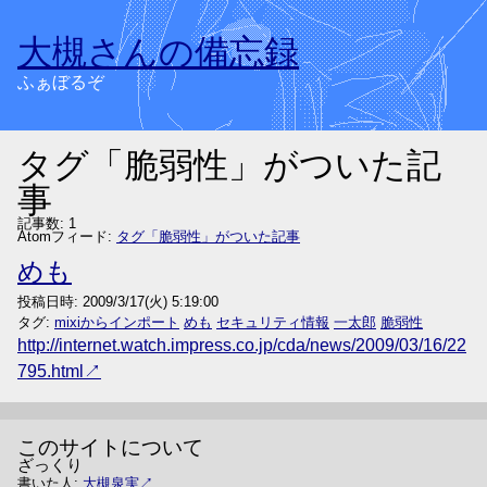
大槻さんの備忘録
ふぁぼるぞ
タグ「脆弱性」がついた記
事
記事数: 1
Atomフィード:
タグ「脆弱性」がついた記事
めも
投稿日時:
2009/3/17(火) 5:19:00
タグ:
mixiからインポート
めも
セキュリティ情報
一太郎
脆弱性
http://internet.watch.impress.co.jp/cda/news/2009/03/16/22
795.html
このサイトについて
ざっくり
書いた人:
大槻泉実