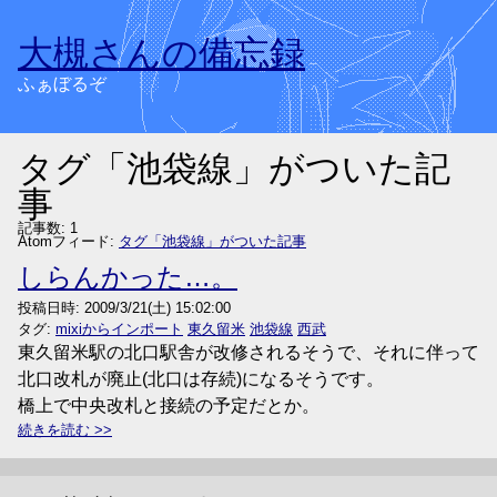
大槻さんの備忘録
ふぁぼるぞ
タグ「池袋線」がついた記
事
記事数: 1
Atomフィード:
タグ「池袋線」がついた記事
しらんかった…。
投稿日時:
2009/3/21(土) 15:02:00
タグ:
mixiからインポート
東久留米
池袋線
西武
東久留米駅の北口駅舎が改修されるそうで、それに伴って
北口改札が廃止(北口は存続)になるそうです。
橋上で中央改札と接続の予定だとか。
続きを読む