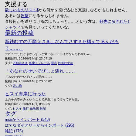
支援する
欲しいものリスト
から何かを投げ込むと支援になるかもしれません。
あるいは
攻撃
になるかもしれません。
直接何かを送りつけるのはちょっと……という方は、
軒先に吊されたT
シャツ
でも見ていってくださいな。
最新の投稿
新鉄むすの万願寺さき、なんでさすまた構えてるんだろ
う……。
デビューしたときからずっと気になってるけどなんもわからん。
投稿日時:
2026/6/14(日) 23:07:10
タグ:
万願寺さき
多摩モノレール
寝言
鉄道むすめ
「あなたのせいでびしょ濡れ……」
「あなたのせいでびしょ濡れ……」
投稿日時:
2026/6/14(日) 23:00:02
タグ:
読み物
ヒスイ海岸に行った
上の子の春休みということで糸魚川まで行ってきた話。
投稿日時:
2026/6/14(日) 8:09:35
タグ:
ヒスイ
旅行
糸魚川
雑記
タグ
mixiからインポート (343)
はてなダイアリーからインポート (296)
雑記 (176)