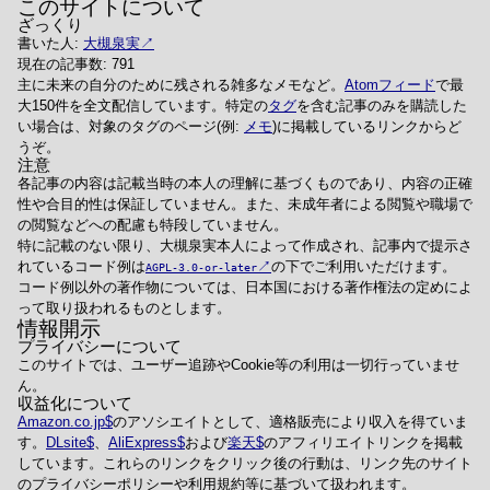
このサイトについて
ざっくり
書いた人:
大槻泉実
現在の記事数: 791
主に未来の自分のために残される雑多なメモなど。
Atomフィード
で最
大150件を全文配信しています。特定の
タグ
を含む記事のみを購読した
い場合は、対象のタグのページ(例:
メモ
)に掲載しているリンクからど
うぞ。
注意
各記事の内容は記載当時の本人の理解に基づくものであり、内容の正確
性や合目的性は保証していません。また、未成年者による閲覧や職場で
の閲覧などへの配慮も特段していません。
特に記載のない限り、大槻泉実本人によって作成され、記事内で提示さ
れているコード例は
の下でご利用いただけます。
AGPL-3.0-or-later
コード例以外の著作物については、日本国における著作権法の定めによ
って取り扱われるものとします。
情報開示
プライバシーについて
このサイトでは、ユーザー追跡やCookie等の利用は一切行っていませ
ん。
収益化について
Amazon.co.jp
のアソシエイトとして、適格販売により収入を得ていま
す。
DLsite
、
AliExpress
および
楽天
のアフィリエイトリンクを掲載
しています。これらのリンクをクリック後の行動は、リンク先のサイト
のプライバシーポリシーや利用規約等に基づいて扱われます。