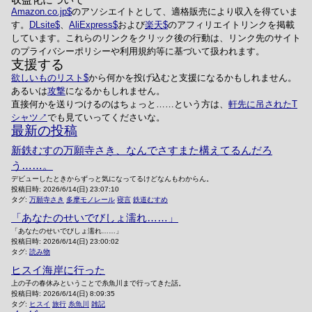
Amazon.co.jp
のアソシエイトとして、適格販売により収入を得ていま
す。
DLsite
、
AliExpress
および
楽天
のアフィリエイトリンクを掲載
しています。これらのリンクをクリック後の行動は、リンク先のサイト
のプライバシーポリシーや利用規約等に基づいて扱われます。
支援する
欲しいものリスト
から何かを投げ込むと支援になるかもしれません。
あるいは
攻撃
になるかもしれません。
直接何かを送りつけるのはちょっと……という方は、
軒先に吊されたT
シャツ
でも見ていってくださいな。
最新の投稿
新鉄むすの万願寺さき、なんでさすまた構えてるんだろ
う……。
デビューしたときからずっと気になってるけどなんもわからん。
投稿日時:
2026/6/14(日) 23:07:10
タグ:
万願寺さき
多摩モノレール
寝言
鉄道むすめ
「あなたのせいでびしょ濡れ……」
「あなたのせいでびしょ濡れ……」
投稿日時:
2026/6/14(日) 23:00:02
タグ:
読み物
ヒスイ海岸に行った
上の子の春休みということで糸魚川まで行ってきた話。
投稿日時:
2026/6/14(日) 8:09:35
タグ:
ヒスイ
旅行
糸魚川
雑記