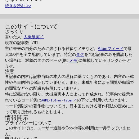
続きを読む
このサイトについて
ざっくり
書いた人:
大槻泉実
現在の記事数: 791
主に未来の自分のために残される雑多なメモなど。
Atomフィード
で最
大150件を全文配信しています。特定の
タグ
を含む記事のみを購読した
い場合は、対象のタグのページ(例:
メモ
)に掲載しているリンクからど
うぞ。
注意
各記事の内容は記載当時の本人の理解に基づくものであり、内容の正確
性や合目的性は保証していません。また、未成年者による閲覧や職場で
の閲覧などへの配慮も特段していません。
特に記載のない限り、大槻泉実本人によって作成され、記事内で提示さ
れているコード例は
の下でご利用いただけます。
AGPL-3.0-or-later
コード例以外の著作物については、日本国における著作権法の定めによ
って取り扱われるものとします。
情報開示
プライバシーについて
このサイトでは、ユーザー追跡やCookie等の利用は一切行っていませ
ん。
収益化について