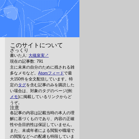
このサイトについて
ざっくり
書いた人:
大槻泉実
現在の記事数: 791
主に未来の自分のために残される雑
多なメモなど。
Atomフィード
で最
大150件を全文配信しています。特
定の
タグ
を含む記事のみを購読した
い場合は、対象のタグのページ(例:
メモ
)に掲載しているリンクからど
うぞ。
注意
各記事の内容は記載当時の本人の理
解に基づくものであり、内容の正確
性や合目的性は保証していません。
また、未成年者による閲覧や職場で
の閲覧などへの配慮も特段していま