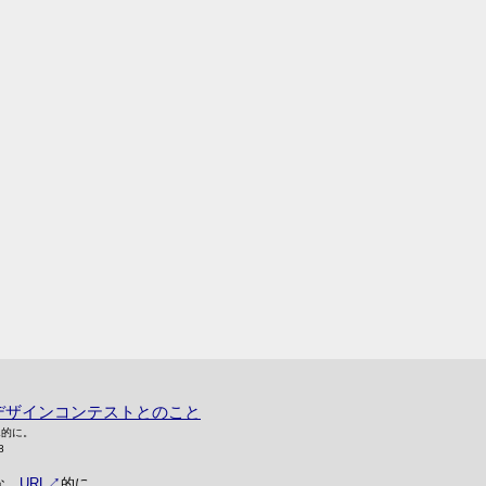
デザインコンテストとのこと
L的に。
8
な、
URL
的に。