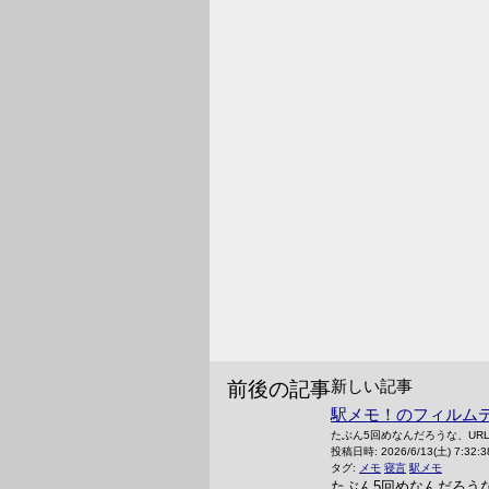
新しい記事
前後の記事
駅メモ！のフィルム
たぶん5回めなんだろうな、UR
投稿日時:
2026/6/13(土) 7:32:3
タグ:
メモ
寝言
駅メモ
たぶん5回めなんだろう