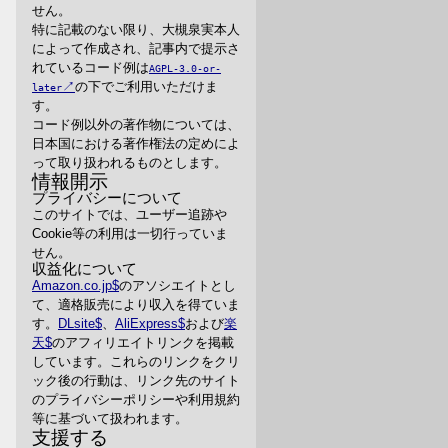
せん。
特に記載のない限り、大槻泉実本人
によって作成され、記事内で提示さ
れているコード例は
AGPL-3.0-or-
の下でご利用いただけま
later
す。
コード例以外の著作物については、
日本国における著作権法の定めによ
って取り扱われるものとします。
情報開示
プライバシーについて
このサイトでは、ユーザー追跡や
Cookie等の利用は一切行っていま
せん。
収益化について
Amazon.co.jp
のアソシエイトとし
て、適格販売により収入を得ていま
す。
DLsite
、
AliExpress
および
楽
天
のアフィリエイトリンクを掲載
しています。これらのリンクをクリ
ック後の行動は、リンク先のサイト
のプライバシーポリシーや利用規約
等に基づいて扱われます。
支援する