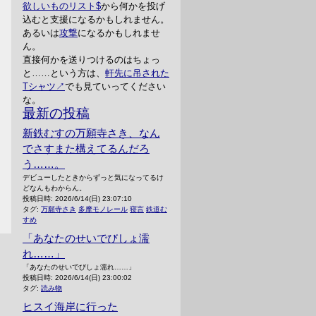
欲しいものリスト
から何かを投げ
込むと支援になるかもしれません。
あるいは
攻撃
になるかもしれませ
ん。
直接何かを送りつけるのはちょっ
と……という方は、
軒先に吊された
Tシャツ
でも見ていってください
な。
最新の投稿
新鉄むすの万願寺さき、なん
でさすまた構えてるんだろ
う……。
デビューしたときからずっと気になってるけ
どなんもわからん。
投稿日時:
2026/6/14(日) 23:07:10
タグ:
万願寺さき
多摩モノレール
寝言
鉄道む
すめ
「あなたのせいでびしょ濡
れ……」
「あなたのせいでびしょ濡れ……」
投稿日時:
2026/6/14(日) 23:00:02
タグ:
読み物
ヒスイ海岸に行った