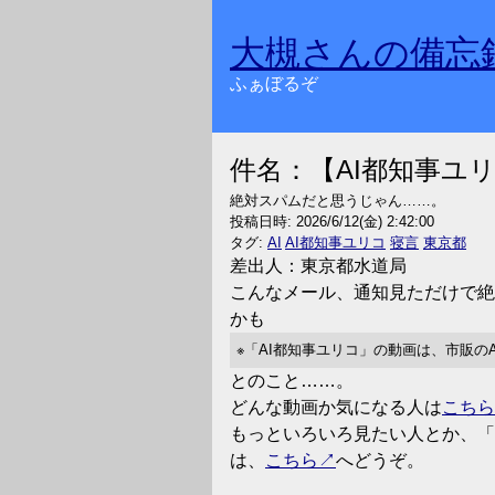
大槻さんの備忘
ふぁぼるぞ
件名：【AI都知事ユ
絶対スパムだと思うじゃん……。
投稿日時:
2026/6/12(金) 2:42:00
タグ:
AI
AI都知事ユリコ
寝言
東京都
差出人：東京都水道局
こんなメール、通知見ただけで絶
かも
※「AI都知事ユリコ」の動画は、市販の
とのこと……。
どんな動画か気になる人は
こちら
もっといろいろ見たい人とか、「Y
は、
こちら
へどうぞ。