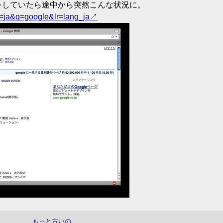
物をしていたら途中から突然こんな状況に。
l=ja&q=google&lr=lang_ja
もっと古いの