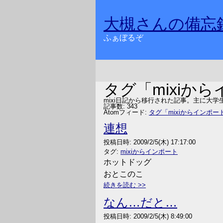
大槻さんの備忘
ふぁぼるぞ
タグ「mixiか
mixi日記から移行された記事。主に大学
記事数: 343
Atomフィード:
タグ「mixiからインポ
連想
投稿日時:
2009/2/5(木) 17:17:00
タグ:
mixiからインポート
ホットドッグ
おとこのこ
続きを読む
なん…だと…
投稿日時:
2009/2/5(木) 8:49:00