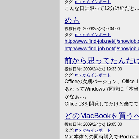
タグ:
mixiからインポート
こんな日に限って12分遅延だと
めも
投稿日時:
2009/2/5(木) 0:34:00
タグ:
mixiからインポート
http://www.find-job.net/fj/showjo
http://www.find-job.net/fj/showjo
前から思ってたんだ
投稿日時:
2009/2/4(水) 19:33:00
タグ:
mixiからインポート
Officeの次期バージョン、Offi
あれってWindows 7同様に「
かなぁ…。
Office 13を開発してたけ
どのMacBookを買
投稿日時:
2009/2/4(水) 19:05:00
タグ:
mixiからインポート
Mac本体との同時購入でiPod