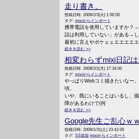
走り書き。
投稿日時:
2009/2/3(火) 1:00:00
タグ:
mixiからインポート
携帯電話を使用していますか？→
話は利用していない」がある→し
最初に言えやボケェェエエエエエ
続きを読む
相変わらずmixi日
投稿日時:
2009/2/2(月) 17:34:00
タグ:
mixiからインポート
やっぱりWebコミ描きたいなー
頃。
いや、既にいることはいるし、描
障があるわけで(何
続きを読む
Google先生ご乱心ｗ
投稿日時:
2009/1/31(土) 23:42:00
タグ:
SS追加
mixiからインポート