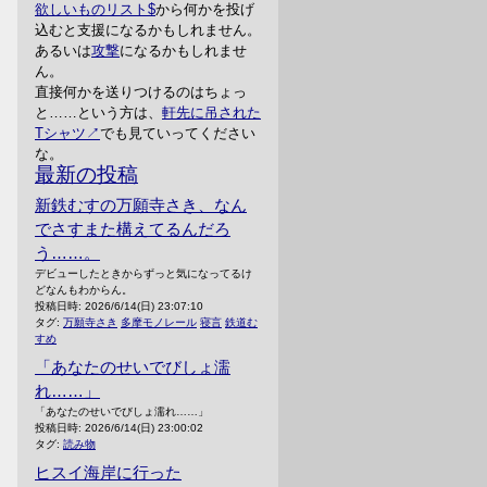
欲しいものリスト
から何かを投げ
込むと支援になるかもしれません。
あるいは
攻撃
になるかもしれませ
ん。
直接何かを送りつけるのはちょっ
と……という方は、
軒先に吊された
Tシャツ
でも見ていってください
な。
最新の投稿
新鉄むすの万願寺さき、なん
でさすまた構えてるんだろ
う……。
デビューしたときからずっと気になってるけ
どなんもわからん。
投稿日時:
2026/6/14(日) 23:07:10
タグ:
万願寺さき
多摩モノレール
寝言
鉄道む
すめ
「あなたのせいでびしょ濡
れ……」
「あなたのせいでびしょ濡れ……」
投稿日時:
2026/6/14(日) 23:00:02
タグ:
読み物
ヒスイ海岸に行った