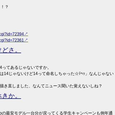
…！？
b.cgi?id=72394
b.cgi?id=72361
けどさ。
ce 14ってあるじゃないですか。
本当は14じゃないけど14って命名しちゃった☆ﾃﾍｯ」なんじゃない
ど棄てて描き直しました、なんてニュース聞いた覚えないしね？
うべきか。
 nanoの最安モデル一台分が戻ってくる学生キャンペーンも例年通