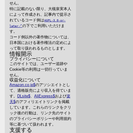
せん。
特に記載のない限り、大槻泉実本人
によって作成され、記事内で提示さ
れているコード例は
AGPL-3.0-or-
の下でご利用いただけま
later
す。
コード例以外の著作物については、
日本国における著作権法の定めによ
って取り扱われるものとします。
情報開示
プライバシーについて
このサイトでは、ユーザー追跡や
Cookie等の利用は一切行っていま
せん。
収益化について
Amazon.co.jp
のアソシエイトとし
て、適格販売により収入を得ていま
す。
DLsite
、
AliExpress
および
楽
天
のアフィリエイトリンクを掲載
しています。これらのリンクをクリ
ック後の行動は、リンク先のサイト
のプライバシーポリシーや利用規約
等に基づいて扱われます。
支援する