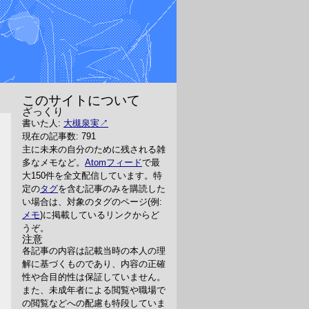
このサイトについて
ざっくり
書いた人:
大槻泉実
現在の記事数: 791
主に未来の自分のために残される雑
多なメモなど。
Atomフィード
で最
大150件を全文配信しています。特
定の
タグ
を含む記事のみを購読した
い場合は、対象のタグのページ(例:
メモ
)に掲載しているリンクからど
うぞ。
注意
各記事の内容は記載当時の本人の理
解に基づくものであり、内容の正確
性や合目的性は保証していません。
また、未成年者による閲覧や職場で
の閲覧などへの配慮も特段していま