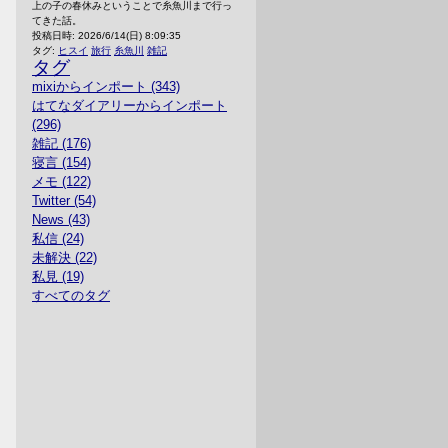
上の子の春休みということで糸魚川まで行っ
てきた話。
投稿日時:
2026/6/14(日) 8:09:35
タグ:
ヒスイ
旅行
糸魚川
雑記
タグ
mixiからインポート (343)
はてなダイアリーからインポート
(296)
雑記 (176)
寝言 (154)
メモ (122)
Twitter (54)
News (43)
私信 (24)
未解決 (22)
私見 (19)
すべてのタグ