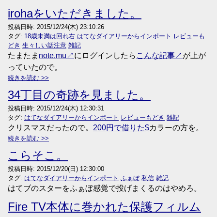
irohaをいただきました。
投稿日時:
2015/12/24(木) 23:10:26
タグ:
18歳未満は回れ右
はてなダイアリーからインポート
レビューも
どき
生々しい話注意
雑記
たまたま
note.mu
にログインしたら
こんな記事
が上が
っていたので。
続きを読む
34丁目の奇跡を見ました。
投稿日時:
2015/12/24(木) 12:30:31
タグ:
はてなダイアリーからインポート
レビューもどき
雑記
クリスマスだったので。
200円で借りた
カラーの方を。
続きを読む
こらそこ。
投稿日時:
2015/12/20(日) 12:30:00
タグ:
はてなダイアリーからインポート
ふぁぼ
私信
雑記
はてブのスターをふぁぼ感覚で投げまくるのはやめろ。
Fire TV本体に巻かれた保護フィルム