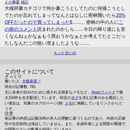
えの事案
雑記
大槻辞書カテゴリで何か書こうとしてたのに何描こうとし
てたのか忘れてしまってなんとはなしに密林開いたら
20%
OFFだったので買ってしまった
……。密林の中の人に
こ
の前のコメント
読まれたのかしら……今日の帰り道にも安
くなんねぇかなぁもう買おうかなぁとか考えてたとこだっ
たしなんだこの狙い澄ましたような……。
もっと古いの
このサイトについて
ざっくり
書いた人:
大槻泉実
現在の記事数: 791
主に未来の自分のために残される雑多なメモなど。
Atomフィード
で最
大150件を全文配信しています。特定の
タグ
を含む記事のみを購読した
い場合は、対象のタグのページ(例:
メモ
)に掲載しているリンクからど
うぞ。
注意
各記事の内容は記載当時の本人の理解に基づくものであり、内容の正確
性や合目的性は保証していません。また、未成年者による閲覧や職場で
の閲覧などへの配慮も特段していません。