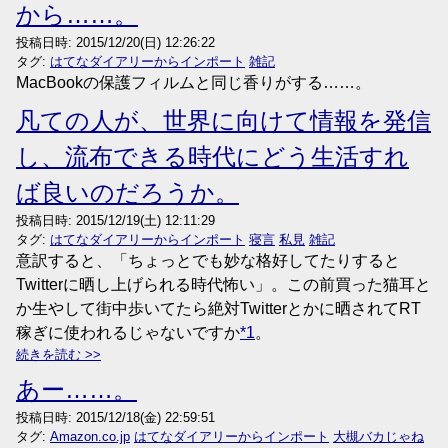
から……。
投稿日時:
2015/12/20(日) 12:26:22
タグ:
はてなダイアリーからインポート
雑記
MacBookの保護フィルムと同じ香りがする……。
凡ての人が、世界に向けて情報を発信
し、流布できる時代にどう生活すれ
ば良いのだろうか。
投稿日時:
2015/12/19(土) 12:11:29
タグ:
はてなダイアリーからインポート
寝言
私見
雑記
意訳すると、「ちょっとでも妙な格好してたりすると
Twitterに晒し上げられる時代怖い」。この前買った猫耳と
か生やして街中歩いてたら絶対Twitterとかに晒されてRT
稼ぎに使われるじゃないですか
*1
。
続きを読む
あー……。
投稿日時:
2015/12/18(金) 22:59:51
タグ:
Amazon.co.jp
はてなダイアリーからインポート
大槻バカじゃね