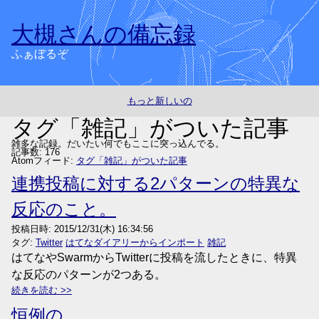
大槻さんの備忘録
ふぁぼるぞ
もっと新しいの
タグ「雑記」がついた記事
雑多な記録。だいたい何でもここに突っ込んでる。
記事数: 176
Atomフィード:
タグ「雑記」がついた記事
連携投稿に対する2パターンの特異な
反応のこと。
投稿日時:
2015/12/31(木) 16:34:56
タグ:
Twitter
はてなダイアリーからインポート
雑記
はてなやSwarmからTwitterに投稿を流したときに、特異
な反応のパターンが2つある。
続きを読む
恒例の。