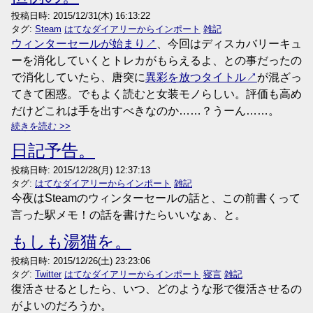
投稿日時:
2015/12/31(木) 16:13:22
タグ:
Steam
はてなダイアリーからインポート
雑記
ウィンターセールが始まり
、今回はディスカバリーキュ
ーを消化していくとトレカがもらえるよ、との事だったの
で消化していたら、唐突に
異彩を放つタイトル
が混ざっ
てきて困惑。でもよく読むと女装モノらしい。評価も高め
だけどこれは手を出すべきなのか……？うーん……。
続きを読む
日記予告。
投稿日時:
2015/12/28(月) 12:37:13
タグ:
はてなダイアリーからインポート
雑記
今夜はSteamのウィンターセールの話と、この前書くって
言った駅メモ！の話を書けたらいいなぁ、と。
もしも湯猫を。
投稿日時:
2015/12/26(土) 23:23:06
タグ:
Twitter
はてなダイアリーからインポート
寝言
雑記
復活させるとしたら、いつ、どのような形で復活させるの
がよいのだろうか。