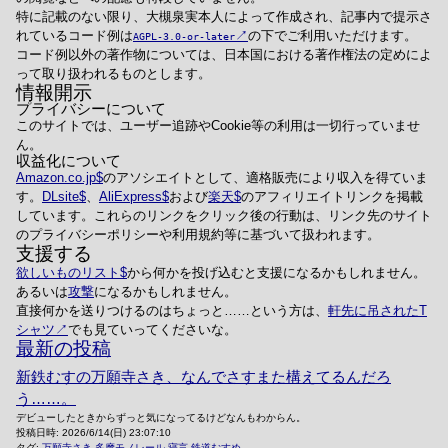
特に記載のない限り、大槻泉実本人によって作成され、記事内で提示さ
れているコード例は
の下でご利用いただけます。
AGPL-3.0-or-later
コード例以外の著作物については、日本国における著作権法の定めによ
って取り扱われるものとします。
情報開示
プライバシーについて
このサイトでは、ユーザー追跡やCookie等の利用は一切行っていませ
ん。
収益化について
Amazon.co.jp
のアソシエイトとして、適格販売により収入を得ていま
す。
DLsite
、
AliExpress
および
楽天
のアフィリエイトリンクを掲載
しています。これらのリンクをクリック後の行動は、リンク先のサイト
のプライバシーポリシーや利用規約等に基づいて扱われます。
支援する
欲しいものリスト
から何かを投げ込むと支援になるかもしれません。
あるいは
攻撃
になるかもしれません。
直接何かを送りつけるのはちょっと……という方は、
軒先に吊されたT
シャツ
でも見ていってくださいな。
最新の投稿
新鉄むすの万願寺さき、なんでさすまた構えてるんだろ
う……。
デビューしたときからずっと気になってるけどなんもわからん。
投稿日時:
2026/6/14(日) 23:07:10
タグ:
万願寺さき
多摩モノレール
寝言
鉄道むすめ