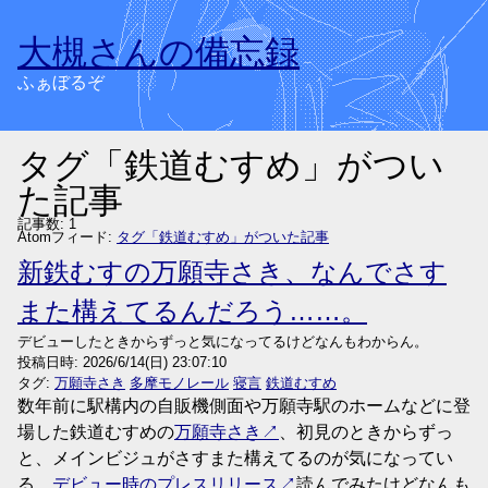
大槻さんの備忘録
ふぁぼるぞ
タグ「鉄道むすめ」がつい
た記事
記事数: 1
Atomフィード:
タグ「鉄道むすめ」がついた記事
新鉄むすの万願寺さき、なんでさす
また構えてるんだろう……。
デビューしたときからずっと気になってるけどなんもわからん。
投稿日時:
2026/6/14(日) 23:07:10
タグ:
万願寺さき
多摩モノレール
寝言
鉄道むすめ
数年前に駅構内の自販機側面や万願寺駅のホームなどに登
場した鉄道むすめの
万願寺さき
、初見のときからずっ
と、メインビジュがさすまた構えてるのが気になってい
る。
デビュー時のプレスリリース
読んでみたけどなんも