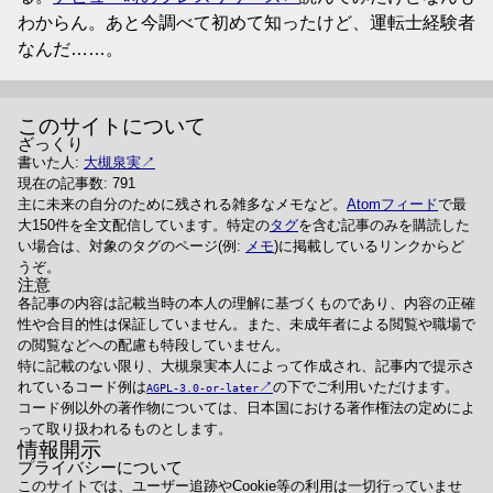
わからん。あと今調べて初めて知ったけど、運転士経験者
なんだ……。
このサイトについて
ざっくり
書いた人:
大槻泉実
現在の記事数: 791
主に未来の自分のために残される雑多なメモなど。
Atomフィード
で最
大150件を全文配信しています。特定の
タグ
を含む記事のみを購読した
い場合は、対象のタグのページ(例:
メモ
)に掲載しているリンクからど
うぞ。
注意
各記事の内容は記載当時の本人の理解に基づくものであり、内容の正確
性や合目的性は保証していません。また、未成年者による閲覧や職場で
の閲覧などへの配慮も特段していません。
特に記載のない限り、大槻泉実本人によって作成され、記事内で提示さ
れているコード例は
の下でご利用いただけます。
AGPL-3.0-or-later
コード例以外の著作物については、日本国における著作権法の定めによ
って取り扱われるものとします。
情報開示
プライバシーについて
このサイトでは、ユーザー追跡やCookie等の利用は一切行っていませ