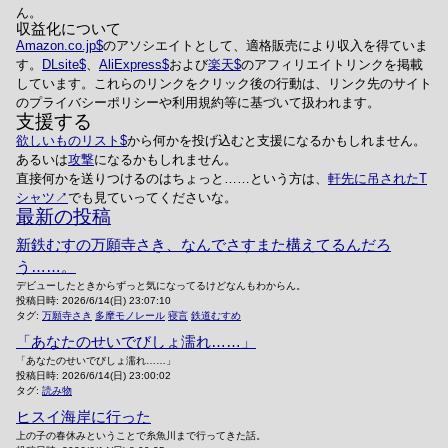
ん。
収益化について
Amazon.co.jp
のアソシエイトとして、適格販売により収入を得ていま
す。
DLsite
、
AliExpress
および
楽天
のアフィリエイトリンクを掲載
しています。これらのリンクをクリック後の行動は、リンク先のサイト
のプライバシーポリシーや利用規約等に基づいて扱われます。
支援する
欲しいものリスト
から何かを投げ込むと支援になるかもしれません。
あるいは
攻撃
になるかもしれません。
直接何かを送りつけるのはちょっと……という方は、
軒先に吊されたT
シャツ
でも見ていってくださいな。
最新の投稿
新鉄むすの万願寺さき、なんでさすまた構えてるんだろ
う……。
デビューしたときからずっと気になってるけどなんもわからん。
投稿日時:
2026/6/14(日) 23:07:10
タグ:
万願寺さき
多摩モノレール
寝言
鉄道むすめ
「あなたのせいでびしょ濡れ……」
「あなたのせいでびしょ濡れ……」
投稿日時:
2026/6/14(日) 23:00:02
タグ:
読み物
ヒスイ海岸に行った
上の子の春休みということで糸魚川まで行ってきた話。