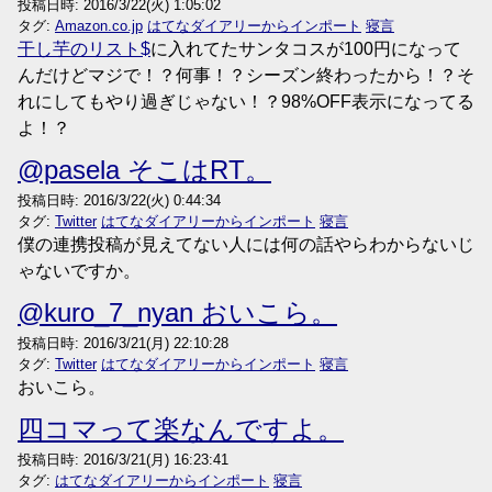
投稿日時:
2016/3/22(火) 1:05:02
タグ:
Amazon.co.jp
はてなダイアリーからインポート
寝言
干し芋のリスト
に入れてたサンタコスが100円になって
んだけどマジで！？何事！？シーズン終わったから！？そ
れにしてもやり過ぎじゃない！？98%OFF表示になってる
よ！？
@pasela そこはRT。
投稿日時:
2016/3/22(火) 0:44:34
タグ:
Twitter
はてなダイアリーからインポート
寝言
僕の連携投稿が見えてない人には何の話やらわからないじ
ゃないですか。
@kuro_7_nyan おいこら。
投稿日時:
2016/3/21(月) 22:10:28
タグ:
Twitter
はてなダイアリーからインポート
寝言
おいこら。
四コマって楽なんですよ。
投稿日時:
2016/3/21(月) 16:23:41
タグ:
はてなダイアリーからインポート
寝言