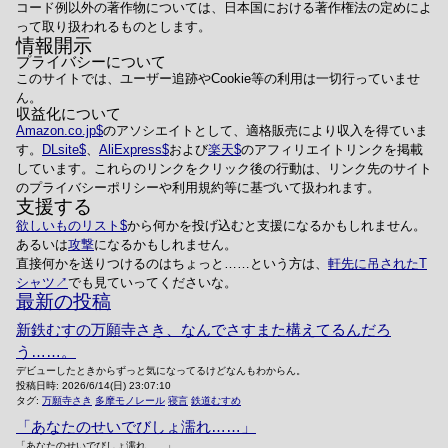
コード例以外の著作物については、日本国における著作権法の定めによ
って取り扱われるものとします。
情報開示
プライバシーについて
このサイトでは、ユーザー追跡やCookie等の利用は一切行っていませ
ん。
収益化について
Amazon.co.jp
のアソシエイトとして、適格販売により収入を得ていま
す。
DLsite
、
AliExpress
および
楽天
のアフィリエイトリンクを掲載
しています。これらのリンクをクリック後の行動は、リンク先のサイト
のプライバシーポリシーや利用規約等に基づいて扱われます。
支援する
欲しいものリスト
から何かを投げ込むと支援になるかもしれません。
あるいは
攻撃
になるかもしれません。
直接何かを送りつけるのはちょっと……という方は、
軒先に吊されたT
シャツ
でも見ていってくださいな。
最新の投稿
新鉄むすの万願寺さき、なんでさすまた構えてるんだろ
う……。
デビューしたときからずっと気になってるけどなんもわからん。
投稿日時:
2026/6/14(日) 23:07:10
タグ:
万願寺さき
多摩モノレール
寝言
鉄道むすめ
「あなたのせいでびしょ濡れ……」
「あなたのせいでびしょ濡れ……」