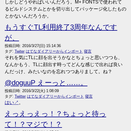
しかしどうやればいいんだろう。M+ FONTSで使われて
るビルドシステムとかを切り出してパッケージ化したもの
とかないんだろうか。
もうすぐTL利用終了3周年なんです
が、
投稿日時:
2016/3/27(日) 15:14:36
タグ:
Twiter
はてなダイアリーからインポート
寝言
それを気にTLに顔を出そうかなとちょっと思いつつも、
なんかもう、TLに顔出す時ってどんな感じで出れば良い
んだっけ、みたいなのを忘れつつありまして。ね？
@doguuP えーっと……。
投稿日時:
2016/3/22(火) 1:08:09
タグ:
Twitter
はてなダイアリーからインポート
寝言
はい
。
えっえっえっ！？ちょっと待っ
て！？マジで！？