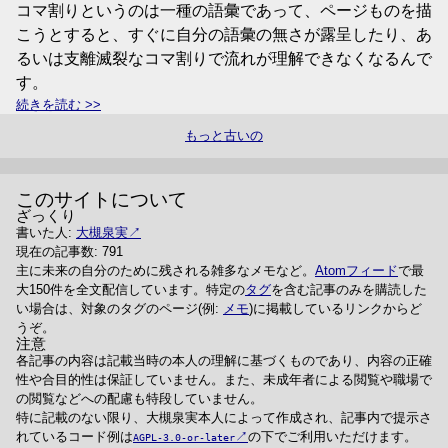
コマ割りというのは一種の語彙であって、ページものを描
こうとすると、すぐに自分の語彙の無さが露呈したり、あ
るいは支離滅裂なコマ割りで流れが理解できなくなるんで
す。
続きを読む
もっと古いの
このサイトについて
ざっくり
書いた人:
大槻泉実
現在の記事数: 791
主に未来の自分のために残される雑多なメモなど。
Atomフィード
で最
大150件を全文配信しています。特定の
タグ
を含む記事のみを購読した
い場合は、対象のタグのページ(例:
メモ
)に掲載しているリンクからど
うぞ。
注意
各記事の内容は記載当時の本人の理解に基づくものであり、内容の正確
性や合目的性は保証していません。また、未成年者による閲覧や職場で
の閲覧などへの配慮も特段していません。
特に記載のない限り、大槻泉実本人によって作成され、記事内で提示さ
れているコード例は
の下でご利用いただけます。
AGPL-3.0-or-later