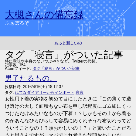
大槻さんの備忘録
ふぁぼるぞ
もっと新しいの
タグ「寝言」がついた記事
特に意味や中身のないつぶやきなど。Twitterの代替。
記事数: 154
Atomフィード:
タグ「寝言」がついた記事
男子たるもの。
投稿日時:
2016/4/16(土) 18:12:37
タグ:
はてなダイアリーからインポート
寝言
女性用下着の実物を初めて目にしたときに「この薄くて透
け透けの大して面積もない布を申し訳程度にゴム紐にくっ
つけただけみたいなものが下着！？しかもその上から着る
のがあんなぴらぴらして容易にめくれそうな布切れってど
ういうことなの！？頭おかしいの！？」と驚いたことだろ
うと思うんですが、マジでこれ考えた奴頭おかしいだ