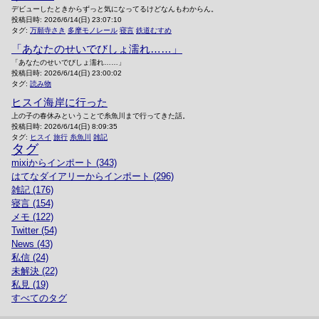
デビューしたときからずっと気になってるけどなんもわからん。
投稿日時:
2026/6/14(日) 23:07:10
タグ:
万願寺さき
多摩モノレール
寝言
鉄道むすめ
「あなたのせいでびしょ濡れ……」
「あなたのせいでびしょ濡れ……」
投稿日時:
2026/6/14(日) 23:00:02
タグ:
読み物
ヒスイ海岸に行った
上の子の春休みということで糸魚川まで行ってきた話。
投稿日時:
2026/6/14(日) 8:09:35
タグ:
ヒスイ
旅行
糸魚川
雑記
タグ
mixiからインポート (343)
はてなダイアリーからインポート (296)
雑記 (176)
寝言 (154)
メモ (122)
Twitter (54)
News (43)
私信 (24)
未解決 (22)
私見 (19)
すべてのタグ