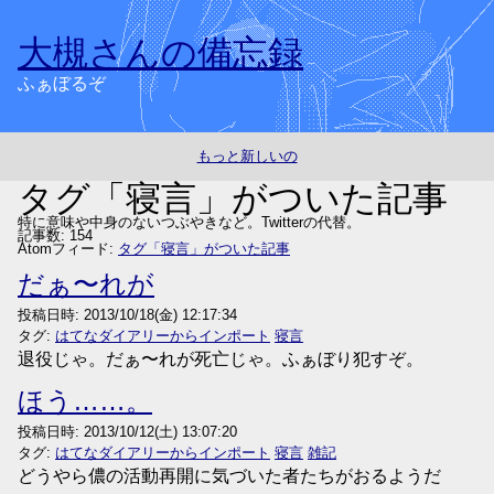
大槻さんの備忘録
ふぁぼるぞ
もっと新しいの
タグ「寝言」がついた記事
特に意味や中身のないつぶやきなど。Twitterの代替。
記事数: 154
Atomフィード:
タグ「寝言」がついた記事
だぁ〜れが
投稿日時:
2013/10/18(金) 12:17:34
タグ:
はてなダイアリーからインポート
寝言
退役じゃ。だぁ〜れが死亡じゃ。ふぁぼり犯すぞ。
ほう……。
投稿日時:
2013/10/12(土) 13:07:20
タグ:
はてなダイアリーからインポート
寝言
雑記
どうやら儂の活動再開に気づいた者たちがおるようだ