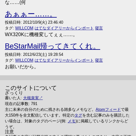
な……(何
あぁぁー……。
投稿日時:
2012/10/9(火) 23:46:40
タグ:
WILLCOM
はてなダイアリーからインポート
寝言
WX320Kに機種変してぇぇ……。
BeStarMail帰ってきてくれ。
投稿日時:
2012/6/23(土) 19:28:54
タグ:
WILLCOM
はてなダイアリーからインポート
寝言
お願いだから。
このサイトについて
ざっくり
書いた人:
大槻泉実
現在の記事数: 791
主に未来の自分のために残される雑多なメモなど。
Atomフィード
で最
大150件を全文配信しています。特定の
タグ
を含む記事のみを購読した
い場合は、対象のタグのページ(例:
メモ
)に掲載しているリンクからど
うぞ。
注意