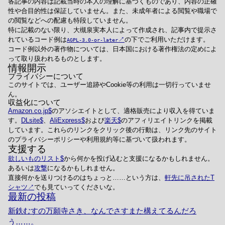
各記事の内容は記載当時の本人の理解に基づくものであり、内容の正確
性や合目的性は保証していません。また、未成年者による閲覧や職場で
の閲覧などへの配慮も特段していません。
特に記載のない限り、大槻泉実本人によって作成され、記事内で提示さ
れているコード例は
の下でご利用いただけます。
AGPL-3.0-or-later
コード例以外の著作物については、日本国における著作権法の定めによ
って取り扱われるものとします。
情報開示
プライバシーについて
このサイトでは、ユーザー追跡やCookie等の利用は一切行っていませ
ん。
収益化について
Amazon.co.jp
のアソシエイトとして、適格販売により収入を得ていま
す。
DLsite
、
AliExpress
および
楽天
のアフィリエイトリンクを掲載
しています。これらのリンクをクリック後の行動は、リンク先のサイト
のプライバシーポリシーや利用規約等に基づいて扱われます。
支援する
欲しいものリスト
から何かを投げ込むと支援になるかもしれません。
あるいは
攻撃
になるかもしれません。
直接何かを送りつけるのはちょっと……という方は、
軒先に吊されたT
シャツ
でも見ていってくださいな。
最新の投稿
新鉄むすの万願寺さき、なんでさすまた構えてるんだろ
う……。