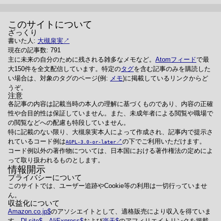
このサイトについて
ざっくり
書いた人:
大槻泉実
現在の記事数: 791
主に未来の自分のために残される雑多なメモなど。
Atomフィード
で最
大150件を全文配信しています。特定の
タグ
を含む記事のみを購読した
い場合は、対象のタグのページ(例:
メモ
)に掲載しているリンクからど
うぞ。
注意
各記事の内容は記載当時の本人の理解に基づくものであり、内容の正確
性や合目的性は保証していません。また、未成年者による閲覧や職場で
の閲覧などへの配慮も特段していません。
特に記載のない限り、大槻泉実本人によって作成され、記事内で提示さ
れているコード例は
の下でご利用いただけます。
AGPL-3.0-or-later
コード例以外の著作物については、日本国における著作権法の定めによ
って取り扱われるものとします。
情報開示
プライバシーについて
このサイトでは、ユーザー追跡やCookie等の利用は一切行っていませ
ん。
収益化について
Amazon.co.jp
のアソシエイトとして、適格販売により収入を得ていま
す。
DLsite
、
AliExpress
および
楽天
のアフィリエイトリンクを掲載