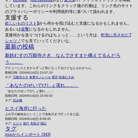
しています。これらのリンクをクリック後の行動は、リンク先のサイト
のプライバシーポリシーや利用規約等に基づいて扱われます。
支援する
欲しいものリスト
から何かを投げ込むと支援になるかもしれません。
あるいは
攻撃
になるかもしれません。
直接何かを送りつけるのはちょっと……という方は、
軒先に吊されたT
シャツ
でも見ていってくださいな。
最新の投稿
新鉄むすの万願寺さき、なんでさすまた構えてるんだろ
う……。
デビューしたときからずっと気になってるけどなんもわからん。
投稿日時:
2026/6/14(日) 23:07:10
タグ:
万願寺さき
多摩モノレール
寝言
鉄道むすめ
「あなたのせいでびしょ濡れ……」
「あなたのせいでびしょ濡れ……」
投稿日時:
2026/6/14(日) 23:00:02
タグ:
読み物
ヒスイ海岸に行った
上の子の春休みということで糸魚川まで行ってきた話。
投稿日時:
2026/6/14(日) 8:09:35
タグ:
ヒスイ
旅行
糸魚川
雑記
タグ
mixiからインポート (343)