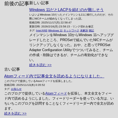
新しい記事
前後の記事
Windows 11だとLACPを組むのが難しそう
いよいよWindows 10だったメインマシンも11に移行したのだが、その
際にNICチームが組めなくなってしまった話。
投稿日時:
2025/11/17(月) 22:58:47
更新日時:
2026/2/16(月) 23:58:15
-
リンク切れを修正
タグ:
Intel ANS
Windows 11
ネットワーク
未解決
雑記
メインマシンをWindows 10からWindows 11へアップグ
レードしたところ、PROSetで組んでいたNICチームが
リンクアップしなくなった。おや、と思ってPROSet
Adapter Configuration Utilityでつついてみると、チーム
の作成・削除はできるが、チームの有効化ができな
い。
続きを読む
古い記事
Atomフィード内で記事全文を読めるようになりました。
このブログで提供しているAtomフィードを拡張しました。
投稿日時:
2025/11/13(木) 0:35:52
タグ:
お知らせ
このブログで提供している
Atomフィード
を拡張し、本文全文をフィー
ド内で読めるようにしました。フィードリーダーを使っている方は、い
ちいちこのブログを訪問することなくフィードリーダー内で全文が読め
ます。
続きを読む