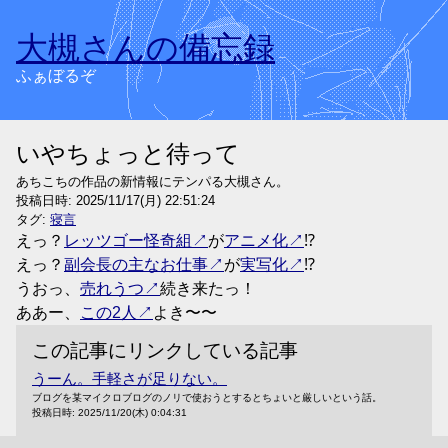
大槻さんの備忘録
ふぁぼるぞ
いやちょっと待って
あちこちの作品の新情報にテンパる大槻さん。
投稿日時:
2025/11/17(月) 22:51:24
タグ:
寝言
えっ？
レッツゴー怪奇組
が
アニメ化
⁉︎
えっ？
副会長の主なお仕事
が
実写化
⁉︎
うおっ、
売れうつ
続き来たっ！
ああー、
この2人
よき〜〜
この記事にリンクしている記事
うーん。手軽さが足りない。
ブログを某マイクロブログのノリで使おうとするとちょいと厳しいという話。
投稿日時:
2025/11/20(木) 0:04:31