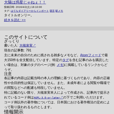
大陽は惑星じゃねぇ！！
投稿日時:
2016/4/2(土) 18:10:00
タグ:
はてなダイアリーからインポート
寝言
駅メモ
タイトルオンリー。
続きを読む
このサイトについて
ざっくり
書いた人:
大槻泉実
現在の記事数: 791
主に未来の自分のために残される雑多なメモなど。
Atomフィード
で最
大150件を全文配信しています。特定の
タグ
を含む記事のみを購読した
い場合は、対象のタグのページ(例:
メモ
)に掲載しているリンクからど
うぞ。
注意
各記事の内容は記載当時の本人の理解に基づくものであり、内容の正確
性や合目的性は保証していません。また、未成年者による閲覧や職場で
の閲覧などへの配慮も特段していません。
特に記載のない限り、大槻泉実本人によって作成され、記事内で提示さ
れているコード例は
の下でご利用いただけます。
AGPL-3.0-or-later
コード例以外の著作物については、日本国における著作権法の定めによ
って取り扱われるものとします。
情報開示