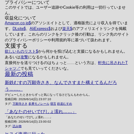
プライバシーについて
このサイトでは、ユーザー追跡やCookie等の利用は一切行っていませ
ん。
収益化について
Amazon.co.jp
のアソシエイトとして、適格販売により収入を得ていま
す。
DLsite
、
AliExpress
および
楽天
のアフィリエイトリンクを掲載
しています。これらのリンクをクリック後の行動は、リンク先のサイト
のプライバシーポリシーや利用規約等に基づいて扱われます。
支援する
欲しいものリスト
から何かを投げ込むと支援になるかもしれません。
あるいは
攻撃
になるかもしれません。
直接何かを送りつけるのはちょっと……という方は、
軒先に吊されたT
シャツ
でも見ていってくださいな。
最新の投稿
新鉄むすの万願寺さき、なんでさすまた構えてるんだろ
う……。
デビューしたときからずっと気になってるけどなんもわからん。
投稿日時:
2026/6/14(日) 23:07:10
タグ:
万願寺さき
多摩モノレール
寝言
鉄道むすめ
「あなたのせいでびしょ濡れ……」
「あなたのせいでびしょ濡れ……」
投稿日時:
2026/6/14(日) 23:00:02
タグ:
読み物
ヒスイ海岸に行った