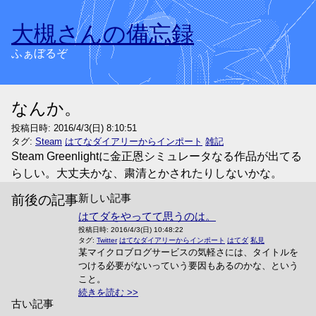
大槻さんの備忘録
ふぁぼるぞ
なんか。
投稿日時:
2016/4/3(日) 8:10:51
タグ:
Steam
はてなダイアリーからインポート
雑記
Steam Greenlightに金正恩シミュレータなる作品が出てる
らしい。大丈夫かな、粛清とかされたりしないかな。
新しい記事
前後の記事
はてダをやってて思うのは。
投稿日時:
2016/4/3(日) 10:48:22
タグ:
Twitter
はてなダイアリーからインポート
はてダ
私見
某マイクロブログサービスの気軽さには、タイトルを
つける必要がないっていう要因もあるのかな、という
こと。
続きを読む
古い記事