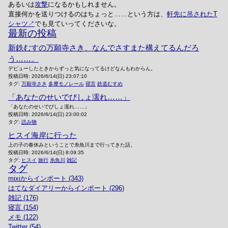
あるいは
攻撃
になるかもしれません。
直接何かを送りつけるのはちょっと……という方は、
軒先に吊されたT
シャツ
でも見ていってくださいな。
最新の投稿
新鉄むすの万願寺さき、なんでさすまた構えてるんだろ
う……。
デビューしたときからずっと気になってるけどなんもわからん。
投稿日時:
2026/6/14(日) 23:07:10
タグ:
万願寺さき
多摩モノレール
寝言
鉄道むすめ
「あなたのせいでびしょ濡れ……」
「あなたのせいでびしょ濡れ……」
投稿日時:
2026/6/14(日) 23:00:02
タグ:
読み物
ヒスイ海岸に行った
上の子の春休みということで糸魚川まで行ってきた話。
投稿日時:
2026/6/14(日) 8:09:35
タグ:
ヒスイ
旅行
糸魚川
雑記
タグ
mixiからインポート (343)
はてなダイアリーからインポート (296)
雑記 (176)
寝言 (154)
メモ (122)
Twitter (54)