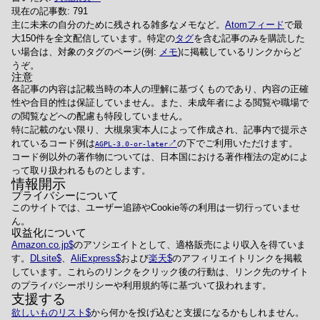
現在の記事数: 791
主に未来の自分のために残される雑多なメモなど。
Atomフィード
で最
大150件を全文配信しています。特定の
タグ
を含む記事のみを購読した
い場合は、対象のタグのページ(例:
メモ
)に掲載しているリンクからど
うぞ。
注意
各記事の内容は記載当時の本人の理解に基づくものであり、内容の正確
性や合目的性は保証していません。また、未成年者による閲覧や職場で
の閲覧などへの配慮も特段していません。
特に記載のない限り、大槻泉実本人によって作成され、記事内で提示さ
れているコード例は
の下でご利用いただけます。
AGPL-3.0-or-later
コード例以外の著作物については、日本国における著作権法の定めによ
って取り扱われるものとします。
情報開示
プライバシーについて
このサイトでは、ユーザー追跡やCookie等の利用は一切行っていませ
ん。
収益化について
Amazon.co.jp
のアソシエイトとして、適格販売により収入を得ていま
す。
DLsite
、
AliExpress
および
楽天
のアフィリエイトリンクを掲載
しています。これらのリンクをクリック後の行動は、リンク先のサイト
のプライバシーポリシーや利用規約等に基づいて扱われます。
支援する
欲しいものリスト
から何かを投げ込むと支援になるかもしれません。