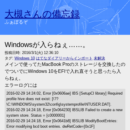
大槻さんの備忘録
ふぁぼるぞ
Windowsが入らねぇ……。
投稿日時:
2016/3/1(火) 12:36:10
タグ:
Windows 10
はてなダイアリーからインポート
未解決
メインで使ってたMacBook Proのストレージを交換したの
でついでにWindows 10をEFIで入れ直そうと思ったら入
らねぇ。
エラーログには
2016-02-29 14:24:02, Error [0x0606ae] IBS [SetupCl library] Required
profile hive does not exist: [\??
\C:\WINDOWS\system32\config\systemprofile\NTUSER.DAT].
2016-02-29 14:24:18, Error [0x064230] IBSLIB Failed to create a new
system store. Status = [c0000001]
2016-02-29 14:24:18, Error [0x0641b8] IBSLIB ModifyBootEntries:
Error modifying bcd boot entries. dwRetCode=[0x1F]