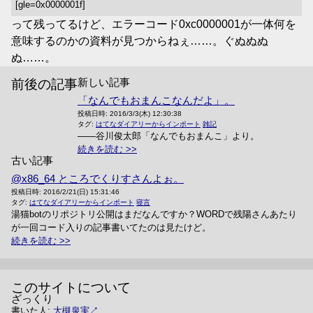
[gle=0x0000001f]
って残ってるけど、エラーコード0xc0000001が一体何を
意味するのかの資料が見つからねぇ……。ぐぬぬぬ
ぬ……。
新しい記事
前後の記事
「なんでもおまんこなんだよ」。
投稿日時:
2016/3/3(木) 12:30:38
タグ:
はてなダイアリーからインポート
雑記
――谷川俊太郎「なんでもおまんこ」より。
続きを読む
古い記事
@x86_64 ところでくりすさんよぉ。
投稿日時:
2016/2/21(日) 15:31:46
タグ:
はてなダイアリーからインポート
寝言
湯猫botのリポジトリ公開はまだなんですか？WORDで残陽さんあたり
が一回コード入りの記事書いてたのは見たけど。
続きを読む
このサイトについて
ざっくり
書いた人:
大槻泉実