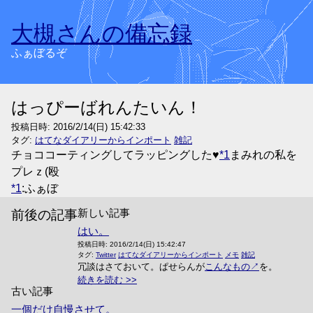
大槻さんの備忘録
ふぁぼるぞ
はっぴーばれんたいん！
投稿日時:
2016/2/14(日) 15:42:33
タグ:
はてなダイアリーからインポート
雑記
チョココーティングしてラッピングした♥
*1
まみれの私を
プレｚ(殴
*1
:ふぁぼ
新しい記事
前後の記事
はい。
投稿日時:
2016/2/14(日) 15:42:47
タグ:
Twitter
はてなダイアリーからインポート
メモ
雑記
冗談はさておいて。ぱせらんが
こんなもの
を。
続きを読む
古い記事
一個だけ自慢させて。