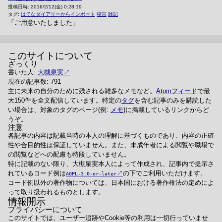
投稿日時:
2016/2/12(金) 0:28:19
タグ:
はてなダイアリーからインポート
寝言
雑記
「ご用意いたしました」
このサイトについて
ざっくり
書いた人:
大槻泉実
現在の記事数: 791
主に未来の自分のために残される雑多なメモなど。
Atomフィード
で最
大150件を全文配信しています。特定の
タグ
を含む記事のみを購読した
い場合は、対象のタグのページ(例:
メモ
)に掲載しているリンクからど
うぞ。
注意
各記事の内容は記載当時の本人の理解に基づくものであり、内容の正確
性や合目的性は保証していません。また、未成年者による閲覧や職場で
の閲覧などへの配慮も特段していません。
特に記載のない限り、大槻泉実本人によって作成され、記事内で提示さ
れているコード例は
の下でご利用いただけます。
AGPL-3.0-or-later
コード例以外の著作物については、日本国における著作権法の定めによ
って取り扱われるものとします。
情報開示
プライバシーについて
このサイトでは、ユーザー追跡やCookie等の利用は一切行っていませ