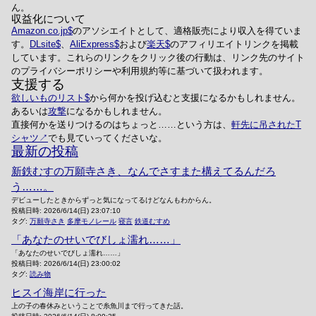
ん。
収益化について
Amazon.co.jp
のアソシエイトとして、適格販売により収入を得ていま
す。
DLsite
、
AliExpress
および
楽天
のアフィリエイトリンクを掲載
しています。これらのリンクをクリック後の行動は、リンク先のサイト
のプライバシーポリシーや利用規約等に基づいて扱われます。
支援する
欲しいものリスト
から何かを投げ込むと支援になるかもしれません。
あるいは
攻撃
になるかもしれません。
直接何かを送りつけるのはちょっと……という方は、
軒先に吊されたT
シャツ
でも見ていってくださいな。
最新の投稿
新鉄むすの万願寺さき、なんでさすまた構えてるんだろ
う……。
デビューしたときからずっと気になってるけどなんもわからん。
投稿日時:
2026/6/14(日) 23:07:10
タグ:
万願寺さき
多摩モノレール
寝言
鉄道むすめ
「あなたのせいでびしょ濡れ……」
「あなたのせいでびしょ濡れ……」
投稿日時:
2026/6/14(日) 23:00:02
タグ:
読み物
ヒスイ海岸に行った
上の子の春休みということで糸魚川まで行ってきた話。