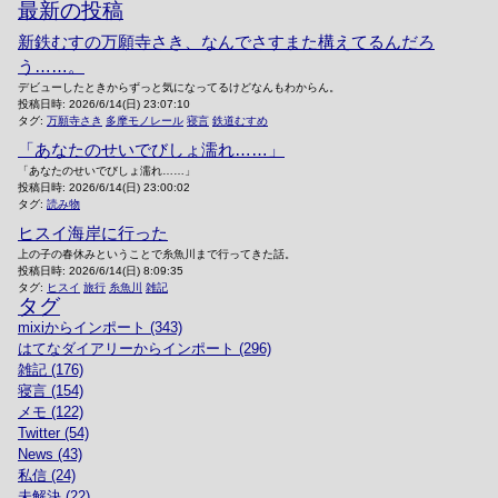
最新の投稿
新鉄むすの万願寺さき、なんでさすまた構えてるんだろ
う……。
デビューしたときからずっと気になってるけどなんもわからん。
投稿日時:
2026/6/14(日) 23:07:10
タグ:
万願寺さき
多摩モノレール
寝言
鉄道むすめ
「あなたのせいでびしょ濡れ……」
「あなたのせいでびしょ濡れ……」
投稿日時:
2026/6/14(日) 23:00:02
タグ:
読み物
ヒスイ海岸に行った
上の子の春休みということで糸魚川まで行ってきた話。
投稿日時:
2026/6/14(日) 8:09:35
タグ:
ヒスイ
旅行
糸魚川
雑記
タグ
mixiからインポート (343)
はてなダイアリーからインポート (296)
雑記 (176)
寝言 (154)
メモ (122)
Twitter (54)
News (43)
私信 (24)
未解決 (22)