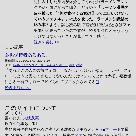
先に入手した身内が紹介してくれた袋ラーメンアレン
ジの話が気になって購入。どうやら
「ラーメン漫画の
皮を被った『“何か食べてる女の子ってエロいよね”っ
ていうフェチ本』」の皮を被った、ラーメン知識詰め
込み本
のよう。試し読み版で1話だけ読んだときはフェ
チ本かと思っていたのですが、続きを読むとそういう
わけではなかったことが見えてきた感じ。
続きを読む
古い記事
多垢保持者あるある。
投稿日時:
2016/1/1(金) 23:47:10
タグ:
Twitter
はてなダイアリーからインポート
寝言
雑記
「あれ？この人この前フォローしなかったっけっかなぁー、いや、フォ
ローしようと思ってまだしてないんだっけ？」ってときは大抵、複数垢
による一斉フォローでビビられてブロックされてる
*1
。
続きを読む
このサイトについて
ざっくり
書いた人:
大槻泉実
現在の記事数: 791
主に未来の自分のために残される雑多なメモなど。
Atomフィード
で最
大150件を全文配信しています。特定の
タグ
を含む記事のみを購読した