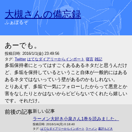
大槻さんの備忘録
ふぁぼるぞ
あーでも。
投稿日時:
2016/1/1(金) 23:49:56
タグ:
Twitter
はてなダイアリーからインポート
寝言
雑記
多垢保持者にとってはすごくあるあるネタだと思うんだけ
ど、多垢を保持しているということ自体が一般的にはある
あるネタではないっていう壁があるのかもしれない。
とりあえず、多垢で一気にフォローしたからって悪意とか
害をなしたりとかはないからビビらないでくれたら嬉しい
です。それだけ。
新しい記事
前後の記事
ラーメン大好き小泉さん1巻を読みました。
投稿日時:
2016/1/4(月) 0:18:40
タグ:
はてなダイアリーからインポート
ラーメン
書評もどき