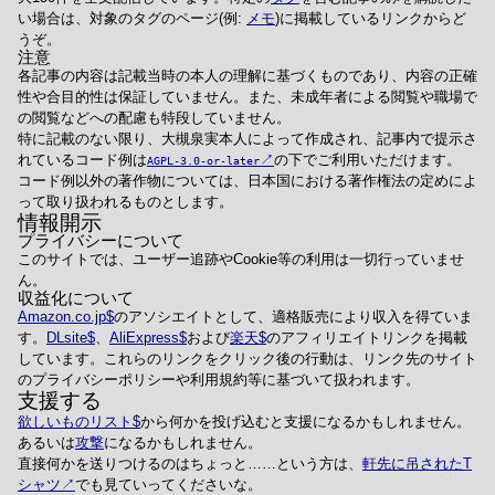
い場合は、対象のタグのページ(例:
メモ
)に掲載しているリンクからど
うぞ。
注意
各記事の内容は記載当時の本人の理解に基づくものであり、内容の正確
性や合目的性は保証していません。また、未成年者による閲覧や職場で
の閲覧などへの配慮も特段していません。
特に記載のない限り、大槻泉実本人によって作成され、記事内で提示さ
れているコード例は
の下でご利用いただけます。
AGPL-3.0-or-later
コード例以外の著作物については、日本国における著作権法の定めによ
って取り扱われるものとします。
情報開示
プライバシーについて
このサイトでは、ユーザー追跡やCookie等の利用は一切行っていませ
ん。
収益化について
Amazon.co.jp
のアソシエイトとして、適格販売により収入を得ていま
す。
DLsite
、
AliExpress
および
楽天
のアフィリエイトリンクを掲載
しています。これらのリンクをクリック後の行動は、リンク先のサイト
のプライバシーポリシーや利用規約等に基づいて扱われます。
支援する
欲しいものリスト
から何かを投げ込むと支援になるかもしれません。
あるいは
攻撃
になるかもしれません。
直接何かを送りつけるのはちょっと……という方は、
軒先に吊されたT
シャツ
でも見ていってくださいな。