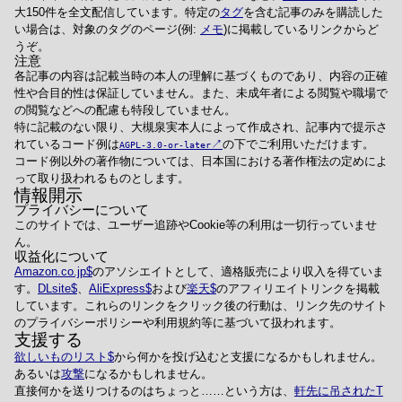
大150件を全文配信しています。特定の
タグ
を含む記事のみを購読した
い場合は、対象のタグのページ(例:
メモ
)に掲載しているリンクからど
うぞ。
注意
各記事の内容は記載当時の本人の理解に基づくものであり、内容の正確
性や合目的性は保証していません。また、未成年者による閲覧や職場で
の閲覧などへの配慮も特段していません。
特に記載のない限り、大槻泉実本人によって作成され、記事内で提示さ
れているコード例は
の下でご利用いただけます。
AGPL-3.0-or-later
コード例以外の著作物については、日本国における著作権法の定めによ
って取り扱われるものとします。
情報開示
プライバシーについて
このサイトでは、ユーザー追跡やCookie等の利用は一切行っていませ
ん。
収益化について
Amazon.co.jp
のアソシエイトとして、適格販売により収入を得ていま
す。
DLsite
、
AliExpress
および
楽天
のアフィリエイトリンクを掲載
しています。これらのリンクをクリック後の行動は、リンク先のサイト
のプライバシーポリシーや利用規約等に基づいて扱われます。
支援する
欲しいものリスト
から何かを投げ込むと支援になるかもしれません。
あるいは
攻撃
になるかもしれません。
直接何かを送りつけるのはちょっと……という方は、
軒先に吊されたT