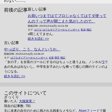
れない……。
新しい記事
前後の記事
お前いつまではてブロじゃなくてはてダ使って
んの？って声が聞こえた気がしたので。
投稿日時:
2015/12/14(月) 14:21:59
タグ:
はてな
はてなダイアリーからインポート
私信
雑記
※聞こえてません。
続きを読む
古い記事
やっぱり、こう、なんというか。
投稿日時:
2015/12/14(月) 14:06:47
タグ:
はてなダイアリーからインポート
女装
寝言
雑記
「女の子」を女装のゴールにするのはちょっと違うよね。ノンホル
*1
で
あの丸みは出ないし。中学生女子みたいな棒って感じの脚のラインのよ
うになる。
続きを読む
このサイトについて
ざっくり
書いた人:
大槻泉実
現在の記事数: 791
主に未来の自分のために残される雑多なメモなど。
Atomフィード
で最