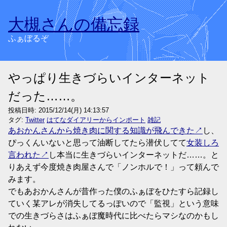
大槻さんの備忘録
ふぁぼるぞ
やっぱり生きづらいインターネット
だった……。
投稿日時:
2015/12/14(月) 14:13:57
タグ:
Twitter
はてなダイアリーからインポート
雑記
あおかんさんから焼き肉に関する知識が飛んできた
し、
ぴっくんいないと思って油断してたら潜伏してて
女装しろ
言われた
し本当に生きづらいインターネットだ……。と
りあえず今度焼き肉屋さんで「ノンホルで！」って頼んで
みます。
でもあおかんさんが昔作った僕のふぁぼをひたすら記録し
ていく某アレが消失してるっぽいので「監視」という意味
での生きづらさはふぁぼ魔時代に比べたらマシなのかもし