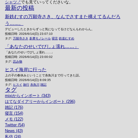
シャツ
でも見ていってくださいな。
最新の投稿
新鉄むすの万願寺さき、なんでさすまた構えてるんだろ
う……。
デビューしたときからずっと気になってるけどなんもわからん。
投稿日時:
2026/6/14(日) 23:07:10
タグ:
万願寺さき
多摩モノレール
寝言
鉄道むすめ
「あなたのせいでびしょ濡れ……」
「あなたのせいでびしょ濡れ……」
投稿日時:
2026/6/14(日) 23:00:02
タグ:
読み物
ヒスイ海岸に行った
上の子の春休みということで糸魚川まで行ってきた話。
投稿日時:
2026/6/14(日) 8:09:35
タグ:
ヒスイ
旅行
糸魚川
雑記
タグ
mixiからインポート (343)
はてなダイアリーからインポート (296)
雑記 (176)
寝言 (154)
メモ (122)
Twitter (54)
News (43)
私信 (24)