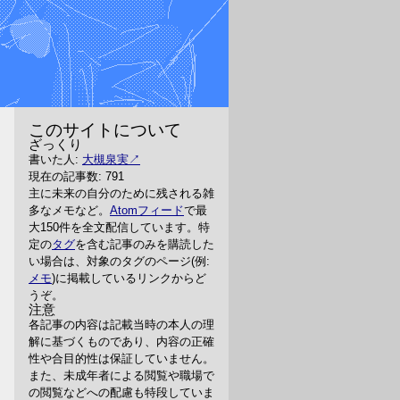
このサイトについて
ざっくり
書いた人:
大槻泉実
現在の記事数: 791
主に未来の自分のために残される雑
多なメモなど。
Atomフィード
で最
大150件を全文配信しています。特
定の
タグ
を含む記事のみを購読した
い場合は、対象のタグのページ(例:
メモ
)に掲載しているリンクからど
うぞ。
注意
各記事の内容は記載当時の本人の理
解に基づくものであり、内容の正確
性や合目的性は保証していません。
また、未成年者による閲覧や職場で
の閲覧などへの配慮も特段していま