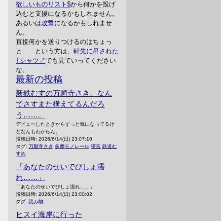
欲しいものリスト
から何かを投げ
込むと支援になるかもしれません。
あるいは
攻撃
になるかもしれませ
ん。
直接何かを送りつけるのはちょっ
と……という方は、
軒先に吊された
Tシャツ
でも見ていってください
な。
最新の投稿
新鉄むすの万願寺さき、なん
でさすまた構えてるんだろ
う……。
デビューしたときからずっと気になってるけ
どなんもわからん。
投稿日時:
2026/6/14(日) 23:07:10
タグ:
万願寺さき
多摩モノレール
寝言
鉄道む
すめ
「あなたのせいでびしょ濡
れ……」
「あなたのせいでびしょ濡れ……」
投稿日時:
2026/6/14(日) 23:00:02
タグ:
読み物
ヒスイ海岸に行った