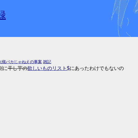
録
大槻バカじゃねえの事案
雑記
別に
干し芋の
欲しいものリスト
にあったわけでもないの