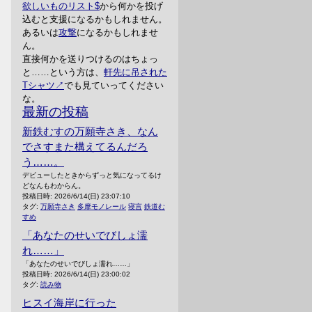
欲しいものリスト
から何かを投げ
込むと支援になるかもしれません。
あるいは
攻撃
になるかもしれませ
ん。
直接何かを送りつけるのはちょっ
と……という方は、
軒先に吊された
Tシャツ
でも見ていってください
な。
最新の投稿
新鉄むすの万願寺さき、なん
でさすまた構えてるんだろ
う……。
デビューしたときからずっと気になってるけ
どなんもわからん。
投稿日時:
2026/6/14(日) 23:07:10
タグ:
万願寺さき
多摩モノレール
寝言
鉄道む
すめ
「あなたのせいでびしょ濡
れ……」
「あなたのせいでびしょ濡れ……」
投稿日時:
2026/6/14(日) 23:00:02
タグ:
読み物
ヒスイ海岸に行った