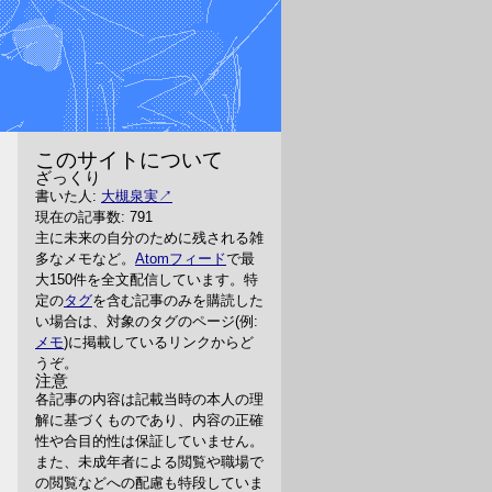
このサイトについて
ざっくり
書いた人:
大槻泉実
現在の記事数: 791
主に未来の自分のために残される雑
多なメモなど。
Atomフィード
で最
大150件を全文配信しています。特
定の
タグ
を含む記事のみを購読した
い場合は、対象のタグのページ(例:
メモ
)に掲載しているリンクからど
うぞ。
注意
各記事の内容は記載当時の本人の理
解に基づくものであり、内容の正確
性や合目的性は保証していません。
また、未成年者による閲覧や職場で
の閲覧などへの配慮も特段していま