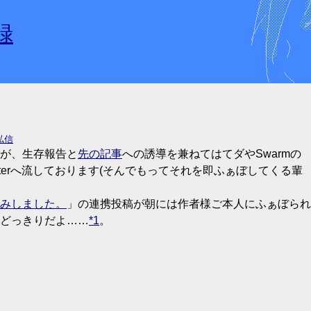
録
私信
すが、生存報告と
先の記事
への誘導を兼ねてはてダやSwarmの
tterへ流しております(そんでもってそれを即ふぁぼしてくる輩
みしました。
」の連携投稿が朝には作者様ご本人にふぁぼられ
どっきりだよ……
*1
。