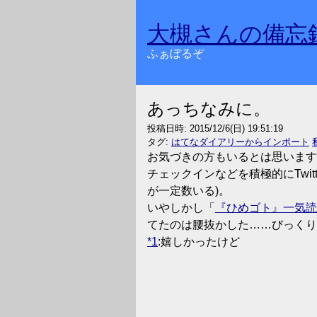
大槻さんの備忘
ふぁぼるぞ
あっちなみに。
投稿日時:
2015/12/6(日) 19:51:19
タグ:
はてなダイアリーからインポート
お気づきの方もいるとは思いま
チェックインなどを積極的にTwi
が一定数いる)。
いやしかし「
『ひめゴト』一気読
てたのは腰抜かした……びっくり
*1
:嬉しかったけど