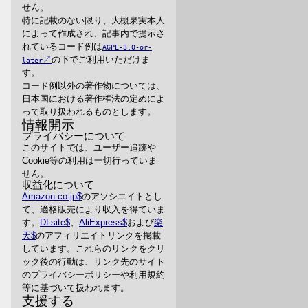
せん。
特に記載のない限り、大槻泉実本人
によって作成され、記事内で提示さ
れているコード例は
AGPL-3.0-or-
の下でご利用いただけま
later
す。
コード例以外の著作物については、
日本国における著作権法の定めによ
って取り扱われるものとします。
情報開示
プライバシーについて
このサイトでは、ユーザー追跡や
Cookie等の利用は一切行っていま
せん。
収益化について
Amazon.co.jp
のアソシエイトとし
て、適格販売により収入を得ていま
す。
DLsite
、
AliExpress
および
楽
天
のアフィリエイトリンクを掲載
しています。これらのリンクをクリ
ック後の行動は、リンク先のサイト
のプライバシーポリシーや利用規約
等に基づいて扱われます。
支援する