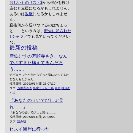
欲しいものリスト
から何かを投げ
込むと支援になるかもしれません。
あるいは
攻撃
になるかもしれませ
ん。
直接何かを送りつけるのはちょっ
と……という方は、
軒先に吊された
Tシャツ
でも見ていってください
な。
最新の投稿
新鉄むすの万願寺さき、なん
でさすまた構えてるんだろ
う……。
デビューしたときからずっと気になってるけ
どなんもわからん。
投稿日時:
2026/6/14(日) 23:07:10
タグ:
万願寺さき
多摩モノレール
寝言
鉄道む
すめ
「あなたのせいでびしょ濡
れ……」
「あなたのせいでびしょ濡れ……」
投稿日時:
2026/6/14(日) 23:00:02
タグ:
読み物
ヒスイ海岸に行った