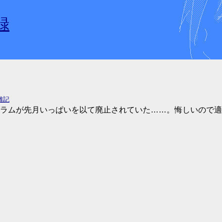
録
雑記
ラムが先月いっぱいを以て廃止されていた……。悔しいので適