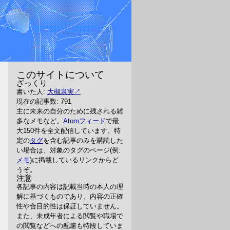
このサイトについて
ざっくり
書いた人:
大槻泉実
現在の記事数: 791
主に未来の自分のために残される雑
多なメモなど。
Atomフィード
で最
大150件を全文配信しています。特
定の
タグ
を含む記事のみを購読した
い場合は、対象のタグのページ(例:
メモ
)に掲載しているリンクからど
うぞ。
注意
各記事の内容は記載当時の本人の理
解に基づくものであり、内容の正確
性や合目的性は保証していません。
また、未成年者による閲覧や職場で
の閲覧などへの配慮も特段していま