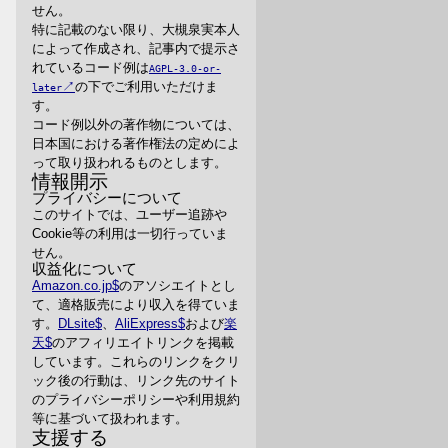
せん。
特に記載のない限り、大槻泉実本人
によって作成され、記事内で提示さ
れているコード例は
AGPL-3.0-or-
の下でご利用いただけま
later
す。
コード例以外の著作物については、
日本国における著作権法の定めによ
って取り扱われるものとします。
情報開示
プライバシーについて
このサイトでは、ユーザー追跡や
Cookie等の利用は一切行っていま
せん。
収益化について
Amazon.co.jp
のアソシエイトとし
て、適格販売により収入を得ていま
す。
DLsite
、
AliExpress
および
楽
天
のアフィリエイトリンクを掲載
しています。これらのリンクをクリ
ック後の行動は、リンク先のサイト
のプライバシーポリシーや利用規約
等に基づいて扱われます。
支援する