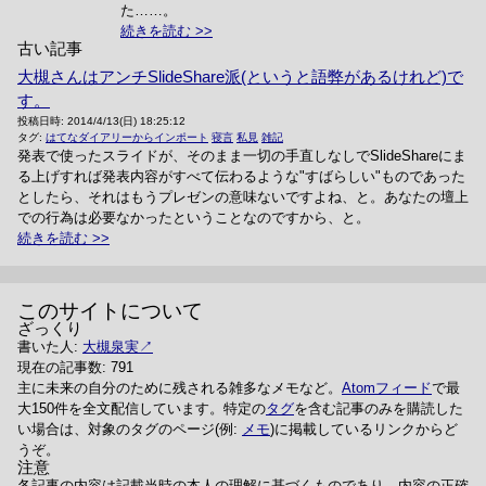
た……。
続きを読む
古い記事
大槻さんはアンチSlideShare派(というと語弊があるけれど)で
す。
投稿日時:
2014/4/13(日) 18:25:12
タグ:
はてなダイアリーからインポート
寝言
私見
雑記
発表で使ったスライドが、そのまま一切の手直しなしでSlideShareにま
る上げすれば発表内容がすべて伝わるような"すばらしい"ものであった
としたら、それはもうプレゼンの意味ないですよね、と。あなたの壇上
での行為は必要なかったということなのですから、と。
続きを読む
このサイトについて
ざっくり
書いた人:
大槻泉実
現在の記事数: 791
主に未来の自分のために残される雑多なメモなど。
Atomフィード
で最
大150件を全文配信しています。特定の
タグ
を含む記事のみを購読した
い場合は、対象のタグのページ(例:
メモ
)に掲載しているリンクからど
うぞ。
注意
各記事の内容は記載当時の本人の理解に基づくものであり、内容の正確