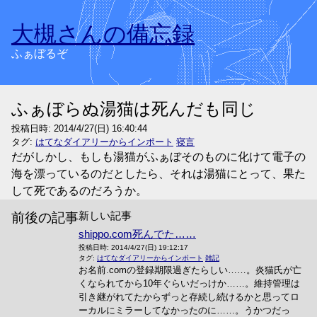
大槻さんの備忘録
ふぁぼるぞ
ふぁぼらぬ湯猫は死んだも同じ
投稿日時:
2014/4/27(日) 16:40:44
タグ:
はてなダイアリーからインポート
寝言
だがしかし、もしも湯猫がふぁぼそのものに化けて電子の
海を漂っているのだとしたら、それは湯猫にとって、果た
して死であるのだろうか。
新しい記事
前後の記事
shippo.com死んでた……
投稿日時:
2014/4/27(日) 19:12:17
タグ:
はてなダイアリーからインポート
雑記
お名前.comの登録期限過ぎたらしい……。炎猫氏が亡
くなられてから10年ぐらいだっけか……。維持管理は
引き継がれてたからずっと存続し続けるかと思ってロ
ーカルにミラーしてなかったのに……。うかつだっ