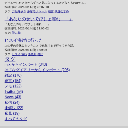
デビューしたときからずっと気になってるけどなんもわからん。
投稿日時:
2026/6/14(日) 23:07:10
タグ:
万願寺さき
多摩モノレール
寝言
鉄道むすめ
「あなたのせいでびしょ濡れ……」
「あなたのせいでびしょ濡れ……」
投稿日時:
2026/6/14(日) 23:00:02
タグ:
読み物
ヒスイ海岸に行った
上の子の春休みということで糸魚川まで行ってきた話。
投稿日時:
2026/6/14(日) 8:09:35
タグ:
ヒスイ
旅行
糸魚川
雑記
タグ
mixiからインポート (343)
はてなダイアリーからインポート (296)
雑記 (176)
寝言 (154)
メモ (122)
Twitter (54)
News (43)
私信 (24)
未解決 (22)
私見 (19)
すべてのタグ