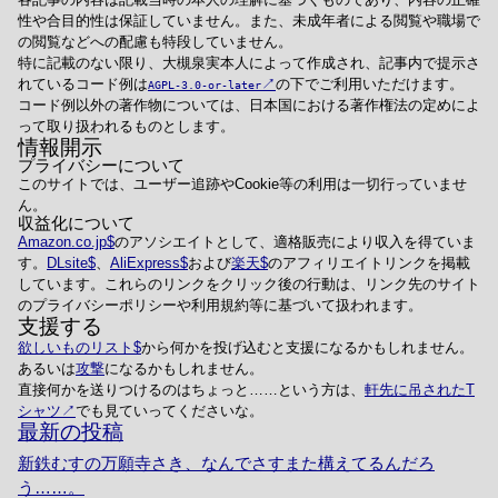
性や合目的性は保証していません。また、未成年者による閲覧や職場で
の閲覧などへの配慮も特段していません。
特に記載のない限り、大槻泉実本人によって作成され、記事内で提示さ
れているコード例は
の下でご利用いただけます。
AGPL-3.0-or-later
コード例以外の著作物については、日本国における著作権法の定めによ
って取り扱われるものとします。
情報開示
プライバシーについて
このサイトでは、ユーザー追跡やCookie等の利用は一切行っていませ
ん。
収益化について
Amazon.co.jp
のアソシエイトとして、適格販売により収入を得ていま
す。
DLsite
、
AliExpress
および
楽天
のアフィリエイトリンクを掲載
しています。これらのリンクをクリック後の行動は、リンク先のサイト
のプライバシーポリシーや利用規約等に基づいて扱われます。
支援する
欲しいものリスト
から何かを投げ込むと支援になるかもしれません。
あるいは
攻撃
になるかもしれません。
直接何かを送りつけるのはちょっと……という方は、
軒先に吊されたT
シャツ
でも見ていってくださいな。
最新の投稿
新鉄むすの万願寺さき、なんでさすまた構えてるんだろ
う……。