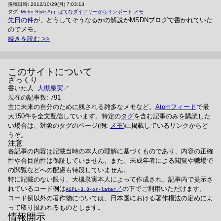
投稿日時:
2012/10/29(月) 7:03:13
タグ:
Metro Style App
はてなダイアリーからインポート
メモ
先日の件
が、どうしてそうなるかの解説がMSDNブログで書かれていた
のでメモ。
続きを読む
このサイトについて
ざっくり
書いた人:
大槻泉実
現在の記事数: 791
主に未来の自分のために残される雑多なメモなど。
Atomフィード
で最
大150件を全文配信しています。特定の
タグ
を含む記事のみを購読した
い場合は、対象のタグのページ(例:
メモ
)に掲載しているリンクからど
うぞ。
注意
各記事の内容は記載当時の本人の理解に基づくものであり、内容の正確
性や合目的性は保証していません。また、未成年者による閲覧や職場で
の閲覧などへの配慮も特段していません。
特に記載のない限り、大槻泉実本人によって作成され、記事内で提示さ
れているコード例は
の下でご利用いただけます。
AGPL-3.0-or-later
コード例以外の著作物については、日本国における著作権法の定めによ
って取り扱われるものとします。
情報開示