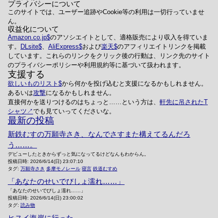
プライバシーについて
このサイトでは、ユーザー追跡やCookie等の利用は一切行っていませ
ん。
収益化について
Amazon.co.jp
のアソシエイトとして、適格販売により収入を得ていま
す。
DLsite
、
AliExpress
および
楽天
のアフィリエイトリンクを掲載
しています。これらのリンクをクリック後の行動は、リンク先のサイト
のプライバシーポリシーや利用規約等に基づいて扱われます。
支援する
欲しいものリスト
から何かを投げ込むと支援になるかもしれません。
あるいは
攻撃
になるかもしれません。
直接何かを送りつけるのはちょっと……という方は、
軒先に吊されたT
シャツ
でも見ていってくださいな。
最新の投稿
新鉄むすの万願寺さき、なんでさすまた構えてるんだろ
う……。
デビューしたときからずっと気になってるけどなんもわからん。
投稿日時:
2026/6/14(日) 23:07:10
タグ:
万願寺さき
多摩モノレール
寝言
鉄道むすめ
「あなたのせいでびしょ濡れ……」
「あなたのせいでびしょ濡れ……」
投稿日時:
2026/6/14(日) 23:00:02
タグ:
読み物
ヒスイ海岸に行った