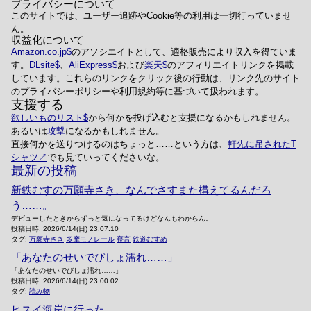
プライバシーについて
このサイトでは、ユーザー追跡やCookie等の利用は一切行っていませ
ん。
収益化について
Amazon.co.jp
のアソシエイトとして、適格販売により収入を得ていま
す。
DLsite
、
AliExpress
および
楽天
のアフィリエイトリンクを掲載
しています。これらのリンクをクリック後の行動は、リンク先のサイト
のプライバシーポリシーや利用規約等に基づいて扱われます。
支援する
欲しいものリスト
から何かを投げ込むと支援になるかもしれません。
あるいは
攻撃
になるかもしれません。
直接何かを送りつけるのはちょっと……という方は、
軒先に吊されたT
シャツ
でも見ていってくださいな。
最新の投稿
新鉄むすの万願寺さき、なんでさすまた構えてるんだろ
う……。
デビューしたときからずっと気になってるけどなんもわからん。
投稿日時:
2026/6/14(日) 23:07:10
タグ:
万願寺さき
多摩モノレール
寝言
鉄道むすめ
「あなたのせいでびしょ濡れ……」
「あなたのせいでびしょ濡れ……」
投稿日時:
2026/6/14(日) 23:00:02
タグ:
読み物
ヒスイ海岸に行った