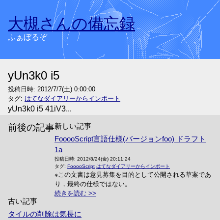
大槻さんの備忘録
ふぁぼるぞ
yUn3k0 i5
投稿日時:
2012/7/7(土) 0:00:00
タグ:
はてなダイアリーからインポート
yUn3k0 i5 41iV3...
新しい記事
前後の記事
FooooScript言語仕様(バージョンfoo) ドラフト
1a
投稿日時:
2012/8/24(金) 20:11:24
タグ:
FooooScript
はてなダイアリーからインポート
※この文書は意見募集を目的として公開される草案であ
り，最終の仕様ではない。
続きを読む
古い記事
タイルの削除は気長に