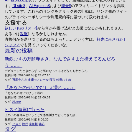
Amazon.co.jp
のアソシエイトとして、適格販売により収入を得ていま
す。
DLsite
、
AliExpress
および
楽天
のアフィリエイトリンクを掲載
しています。これらのリンクをクリック後の行動は、リンク先のサイト
のプライバシーポリシーや利用規約等に基づいて扱われます。
支援する
欲しいものリスト
から何かを投げ込むと支援になるかもしれません。
あるいは
攻撃
になるかもしれません。
直接何かを送りつけるのはちょっと……という方は、
軒先に吊されたT
シャツ
でも見ていってくださいな。
最新の投稿
新鉄むすの万願寺さき、なんでさすまた構えてるんだろ
う……。
デビューしたときからずっと気になってるけどなんもわからん。
投稿日時:
2026/6/14(日) 23:07:10
タグ:
万願寺さき
多摩モノレール
寝言
鉄道むすめ
「あなたのせいでびしょ濡れ……」
「あなたのせいでびしょ濡れ……」
投稿日時:
2026/6/14(日) 23:00:02
タグ:
読み物
ヒスイ海岸に行った
上の子の春休みということで糸魚川まで行ってきた話。
投稿日時:
2026/6/14(日) 8:09:35
タグ:
ヒスイ
旅行
糸魚川
雑記
タグ