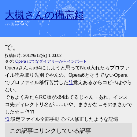
大槻さんの備忘録
ふぁぼるぞ
で。
投稿日時:
2012/6/12(火) 1:03:02
タグ:
Opera
はてなダイアリーからインポート
Operaさんもx64にしようと思ってNext入れたらプロファ
イル読み取り先別でやんの。Opera6とそうでないOpera
でプロファイル移行苦労した
*1
覚えあるからコピペはやら
ない。
でもよくみたらRC版がx64出てるじゃん→あれ、インス
コ先ディレクトリ名が……いや、まさかな→そのまさかで
した☆←ｲﾏｺｺ
*1
:設定ファイル全部手動でパス修正したような記憶
この記事にリンクしている記事