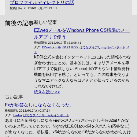
プロファイルディレクトリの話
投稿日時:
2012/6/18(月) 21:21:51
新しい記事
前後の記事
EZwebメールをWindows Phone OS標準のメー
ルアプリで使う
投稿日時:
2012/6/17(日) 21:46:41
タグ:
EZwebメール
IS12T
KDDI
はてなダイアリーからインポート
メ
モ
KDDI公式を含むインターネット上にあった情報をつな
ぎ合わせたまとめ。基本的には、キャリアメールを専
用アプリで提供しないiPhone用のアカウント情報発行
機能を転用する感じ。といっても、この端末を使うよ
うなマニアックな人ならほとんどが知っているのかも
しれないけれど。
続きを読む
古い記事
Fxが応答なしにならなくなった。
投稿日時:
2012/6/12(火) 0:37:14
タグ:
Firefox
はてなダイアリーからインポート
あまりにも応答なしになるFirefoxさんがうざかったし今時32bitとかな
いわぁと思っていたので、Nightly版16.01aのx64を入れたら(応答なし)
が出なくなった。超快適。x64だからなのか16だからなのかわからんけ