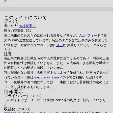
ど。
このサイトについて
ざっくり
書いた人:
大槻泉実
現在の記事数: 791
主に未来の自分のために残される雑多なメモなど。
Atomフィード
で最
大150件を全文配信しています。特定の
タグ
を含む記事のみを購読した
い場合は、対象のタグのページ(例:
メモ
)に掲載しているリンクからど
うぞ。
注意
各記事の内容は記載当時の本人の理解に基づくものであり、内容の正確
性や合目的性は保証していません。また、未成年者による閲覧や職場で
の閲覧などへの配慮も特段していません。
特に記載のない限り、大槻泉実本人によって作成され、記事内で提示さ
れているコード例は
の下でご利用いただけます。
AGPL-3.0-or-later
コード例以外の著作物については、日本国における著作権法の定めによ
って取り扱われるものとします。
情報開示
プライバシーについて
このサイトでは、ユーザー追跡やCookie等の利用は一切行っていませ
ん。
収益化について