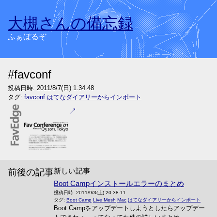
大槻さんの備忘録
ふぁぼるぞ
#favconf
投稿日時:
2011/8/7(日) 1:34:48
タグ:
favconf
はてなダイアリーからインポート
新しい記事
前後の記事
Boot Campインストールエラーのまとめ
投稿日時:
2011/9/3(土) 20:38:11
タグ:
Boot Camp
Live Mesh
Mac
はてなダイアリーからインポート
Boot Campをアップデートしようとしたらアップデー