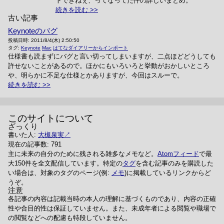
トできねぇ、ってなってた件の詳しいまとめ。
続きを読む
古い記事
Keynoteのバグ
投稿日時:
2011/8/4(木) 2:50:50
タグ:
Keynote
Mac
はてなダイアリーからインポート
仕様書も読まずにバグと言い切ってしまいますが、二点ほどどうしても
許せないことがあるので。ほかにもいろいろと挙動がおかしいところ
や、明らかに不足な仕様とかありますが、今回はスルーで。
続きを読む
このサイトについて
ざっくり
書いた人:
大槻泉実
現在の記事数: 791
主に未来の自分のために残される雑多なメモなど。
Atomフィード
で最
大150件を全文配信しています。特定の
タグ
を含む記事のみを購読した
い場合は、対象のタグのページ(例:
メモ
)に掲載しているリンクからど
うぞ。
注意
各記事の内容は記載当時の本人の理解に基づくものであり、内容の正確
性や合目的性は保証していません。また、未成年者による閲覧や職場で
の閲覧などへの配慮も特段していません。