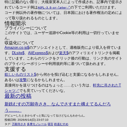
特に記載のない限り、大槻泉実本人によって作成され、記事内で提示さ
れているコード例は
の下でご利用いただけます。
AGPL-3.0-or-later
コード例以外の著作物については、日本国における著作権法の定めによ
って取り扱われるものとします。
情報開示
プライバシーについて
このサイトでは、ユーザー追跡やCookie等の利用は一切行っていませ
ん。
収益化について
Amazon.co.jp
のアソシエイトとして、適格販売により収入を得ていま
す。
DLsite
、
AliExpress
および
楽天
のアフィリエイトリンクを掲載
しています。これらのリンクをクリック後の行動は、リンク先のサイト
のプライバシーポリシーや利用規約等に基づいて扱われます。
支援する
欲しいものリスト
から何かを投げ込むと支援になるかもしれません。
あるいは
攻撃
になるかもしれません。
直接何かを送りつけるのはちょっと……という方は、
軒先に吊されたT
シャツ
でも見ていってくださいな。
最新の投稿
新鉄むすの万願寺さき、なんでさすまた構えてるんだろ
う……。
デビューしたときからずっと気になってるけどなんもわからん。
投稿日時:
2026/6/14(日) 23:07:10
タグ:
万願寺さき
多摩モノレール
寝言
鉄道むすめ