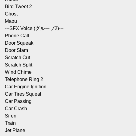
Bird Tweet 2
Ghost
Maou
---SFX Voice (グループ2)---
Phone Call
Door Squeak
Door Slam
Scratch Cut
Scratch Split
Wind Chime
Telephone Ring 2
Car Engine Ignition
Car Tires Squeal
Car Passing
Car Crash
Siren
Train
Jet Plane