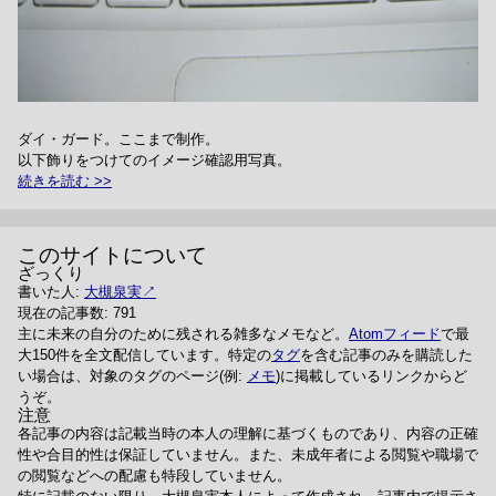
ダイ・ガード。ここまで制作。
以下飾りをつけてのイメージ確認用写真。
続きを読む
このサイトについて
ざっくり
書いた人:
大槻泉実
現在の記事数: 791
主に未来の自分のために残される雑多なメモなど。
Atomフィード
で最
大150件を全文配信しています。特定の
タグ
を含む記事のみを購読した
い場合は、対象のタグのページ(例:
メモ
)に掲載しているリンクからど
うぞ。
注意
各記事の内容は記載当時の本人の理解に基づくものであり、内容の正確
性や合目的性は保証していません。また、未成年者による閲覧や職場で
の閲覧などへの配慮も特段していません。