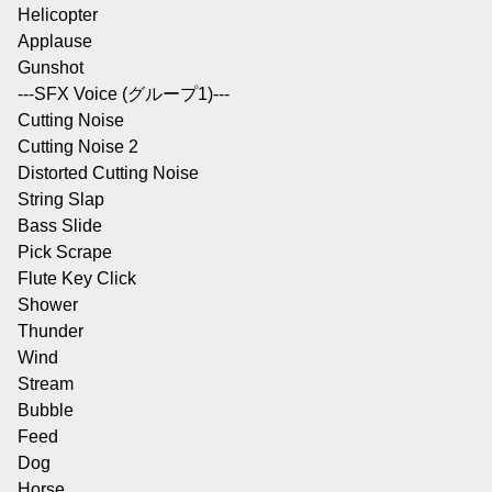
Helicopter
Applause
Gunshot
---SFX Voice (グループ1)---
Cutting Noise
Cutting Noise 2
Distorted Cutting Noise
String Slap
Bass Slide
Pick Scrape
Flute Key Click
Shower
Thunder
Wind
Stream
Bubble
Feed
Dog
Horse