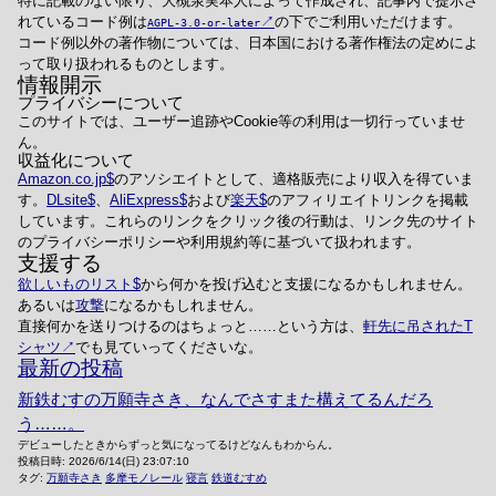
特に記載のない限り、大槻泉実本人によって作成され、記事内で提示さ
れているコード例は
の下でご利用いただけます。
AGPL-3.0-or-later
コード例以外の著作物については、日本国における著作権法の定めによ
って取り扱われるものとします。
情報開示
プライバシーについて
このサイトでは、ユーザー追跡やCookie等の利用は一切行っていませ
ん。
収益化について
Amazon.co.jp
のアソシエイトとして、適格販売により収入を得ていま
す。
DLsite
、
AliExpress
および
楽天
のアフィリエイトリンクを掲載
しています。これらのリンクをクリック後の行動は、リンク先のサイト
のプライバシーポリシーや利用規約等に基づいて扱われます。
支援する
欲しいものリスト
から何かを投げ込むと支援になるかもしれません。
あるいは
攻撃
になるかもしれません。
直接何かを送りつけるのはちょっと……という方は、
軒先に吊されたT
シャツ
でも見ていってくださいな。
最新の投稿
新鉄むすの万願寺さき、なんでさすまた構えてるんだろ
う……。
デビューしたときからずっと気になってるけどなんもわからん。
投稿日時:
2026/6/14(日) 23:07:10
タグ:
万願寺さき
多摩モノレール
寝言
鉄道むすめ