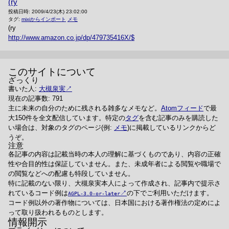
(ry
投稿日時:
2009/4/23(木) 23:02:00
タグ:
mixiからインポート
メモ
(ry
http://www.amazon.co.jp/dp/479735416X/
このサイトについて
ざっくり
書いた人:
大槻泉実
現在の記事数: 791
主に未来の自分のために残される雑多なメモなど。
Atomフィード
で最
大150件を全文配信しています。特定の
タグ
を含む記事のみを購読した
い場合は、対象のタグのページ(例:
メモ
)に掲載しているリンクからど
うぞ。
注意
各記事の内容は記載当時の本人の理解に基づくものであり、内容の正確
性や合目的性は保証していません。また、未成年者による閲覧や職場で
の閲覧などへの配慮も特段していません。
特に記載のない限り、大槻泉実本人によって作成され、記事内で提示さ
れているコード例は
の下でご利用いただけます。
AGPL-3.0-or-later
コード例以外の著作物については、日本国における著作権法の定めによ
って取り扱われるものとします。
情報開示