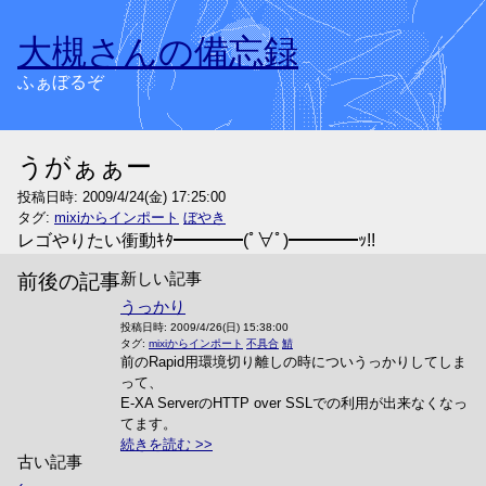
大槻さんの備忘録
ふぁぼるぞ
うがぁぁー
投稿日時:
2009/4/24(金) 17:25:00
タグ:
mixiからインポート
ぼやき
レゴやりたい衝動ｷﾀ━━━━(ﾟ∀ﾟ)━━━━ｯ!!
新しい記事
前後の記事
うっかり
投稿日時:
2009/4/26(日) 15:38:00
タグ:
mixiからインポート
不具合
鯖
前のRapid用環境切り離しの時についうっかりしてしま
って、
E-XA ServerのHTTP over SSLでの利用が出来なくなっ
てます。
続きを読む
古い記事