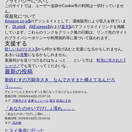
プライバシーについて
このサイトでは、ユーザー追跡やCookie等の利用は一切行っていませ
ん。
収益化について
Amazon.co.jp
のアソシエイトとして、適格販売により収入を得ていま
す。
DLsite
、
AliExpress
および
楽天
のアフィリエイトリンクを掲載
しています。これらのリンクをクリック後の行動は、リンク先のサイト
のプライバシーポリシーや利用規約等に基づいて扱われます。
支援する
欲しいものリスト
から何かを投げ込むと支援になるかもしれません。
あるいは
攻撃
になるかもしれません。
直接何かを送りつけるのはちょっと……という方は、
軒先に吊されたT
シャツ
でも見ていってくださいな。
最新の投稿
新鉄むすの万願寺さき、なんでさすまた構えてるんだろ
う……。
デビューしたときからずっと気になってるけどなんもわからん。
投稿日時:
2026/6/14(日) 23:07:10
タグ:
万願寺さき
多摩モノレール
寝言
鉄道むすめ
「あなたのせいでびしょ濡れ……」
「あなたのせいでびしょ濡れ……」
投稿日時:
2026/6/14(日) 23:00:02
タグ:
読み物
ヒスイ海岸に行った