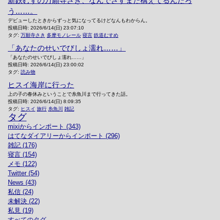
新鉄むすの万願寺さき、なんでさすまた構えてるんだろ
う……。
デビューしたときからずっと気になってるけどなんもわからん。
投稿日時:
2026/6/14(日) 23:07:10
タグ:
万願寺さき
多摩モノレール
寝言
鉄道むすめ
「あなたのせいでびしょ濡れ……」
「あなたのせいでびしょ濡れ……」
投稿日時:
2026/6/14(日) 23:00:02
タグ:
読み物
ヒスイ海岸に行った
上の子の春休みということで糸魚川まで行ってきた話。
投稿日時:
2026/6/14(日) 8:09:35
タグ:
ヒスイ
旅行
糸魚川
雑記
タグ
mixiからインポート (343)
はてなダイアリーからインポート (296)
雑記 (176)
寝言 (154)
メモ (122)
Twitter (54)
News (43)
私信 (24)
未解決 (22)
私見 (19)
すべてのタグ