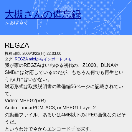
大槻さんの備忘録
ふぁぼるぞ
REGZA
投稿日時:
2009/3/23(月) 22:03:00
タグ:
REGZA
mixiからインポート
メモ
我が家のREGZAはいわゆる初代の、Z1000。DLNAや
SMBには対応しているのだが、もちろん何でも再生とい
うわけにはいかない。
対応形式は取扱説明書の準備編56ページに記載されてい
て、
Video: MPEG2(VR)
Audio: LinearPCM, AC3, or MPEG1 Layer 2
の動画ファイル、あるいは4MB以下のJPEG画像なのだそ
うだ。
というわけで今からエンコード手段探す。