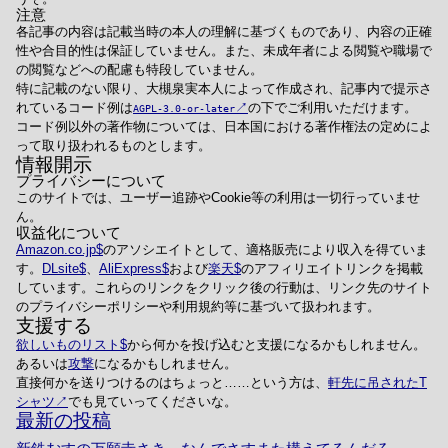
注意
各記事の内容は記載当時の本人の理解に基づくものであり、内容の正確
性や合目的性は保証していません。また、未成年者による閲覧や職場で
の閲覧などへの配慮も特段していません。
特に記載のない限り、大槻泉実本人によって作成され、記事内で提示さ
れているコード例は
の下でご利用いただけます。
AGPL-3.0-or-later
コード例以外の著作物については、日本国における著作権法の定めによ
って取り扱われるものとします。
情報開示
プライバシーについて
このサイトでは、ユーザー追跡やCookie等の利用は一切行っていませ
ん。
収益化について
Amazon.co.jp
のアソシエイトとして、適格販売により収入を得ていま
す。
DLsite
、
AliExpress
および
楽天
のアフィリエイトリンクを掲載
しています。これらのリンクをクリック後の行動は、リンク先のサイト
のプライバシーポリシーや利用規約等に基づいて扱われます。
支援する
欲しいものリスト
から何かを投げ込むと支援になるかもしれません。
あるいは
攻撃
になるかもしれません。
直接何かを送りつけるのはちょっと……という方は、
軒先に吊されたT
シャツ
でも見ていってくださいな。
最新の投稿