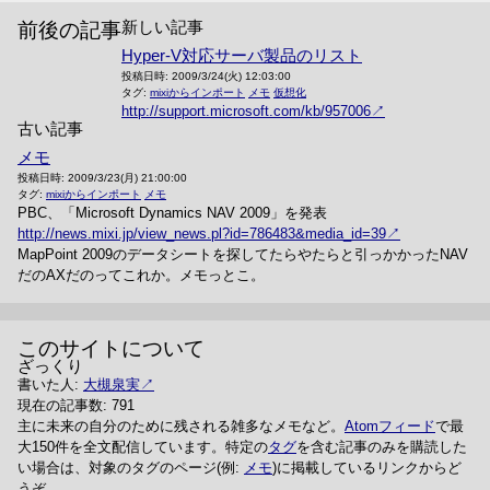
新しい記事
前後の記事
Hyper-V対応サーバ製品のリスト
投稿日時:
2009/3/24(火) 12:03:00
タグ:
mixiからインポート
メモ
仮想化
http://support.microsoft.com/kb/957006
古い記事
メモ
投稿日時:
2009/3/23(月) 21:00:00
タグ:
mixiからインポート
メモ
PBC、「Microsoft Dynamics NAV 2009」を発表
http://news.mixi.jp/view_news.pl?id=786483&media_id=39
MapPoint 2009のデータシートを探してたらやたらと引っかかったNAV
だのAXだのってこれか。メモっとこ。
このサイトについて
ざっくり
書いた人:
大槻泉実
現在の記事数: 791
主に未来の自分のために残される雑多なメモなど。
Atomフィード
で最
大150件を全文配信しています。特定の
タグ
を含む記事のみを購読した
い場合は、対象のタグのページ(例:
メモ
)に掲載しているリンクからど
うぞ。