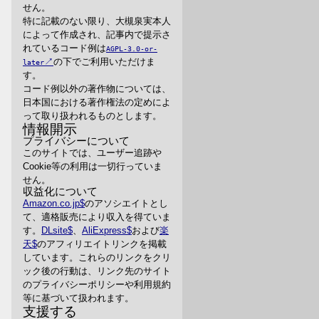
せん。
特に記載のない限り、大槻泉実本人
によって作成され、記事内で提示さ
れているコード例は
AGPL-3.0-or-
の下でご利用いただけま
later
す。
コード例以外の著作物については、
日本国における著作権法の定めによ
って取り扱われるものとします。
情報開示
プライバシーについて
このサイトでは、ユーザー追跡や
Cookie等の利用は一切行っていま
せん。
収益化について
Amazon.co.jp
のアソシエイトとし
て、適格販売により収入を得ていま
す。
DLsite
、
AliExpress
および
楽
天
のアフィリエイトリンクを掲載
しています。これらのリンクをクリ
ック後の行動は、リンク先のサイト
のプライバシーポリシーや利用規約
等に基づいて扱われます。
支援する