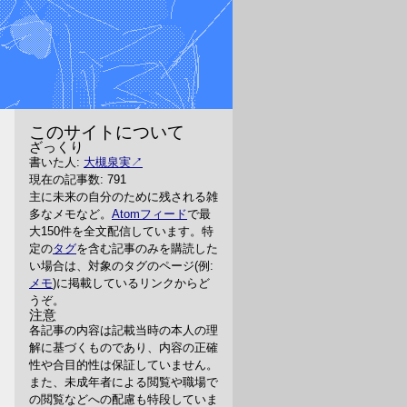
このサイトについて
ざっくり
書いた人:
大槻泉実
現在の記事数: 791
主に未来の自分のために残される雑
多なメモなど。
Atomフィード
で最
大150件を全文配信しています。特
定の
タグ
を含む記事のみを購読した
い場合は、対象のタグのページ(例:
メモ
)に掲載しているリンクからど
うぞ。
注意
各記事の内容は記載当時の本人の理
解に基づくものであり、内容の正確
性や合目的性は保証していません。
また、未成年者による閲覧や職場で
の閲覧などへの配慮も特段していま