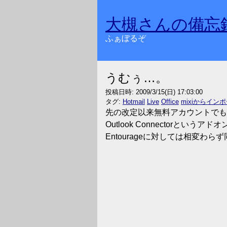
大槻さんの備忘
ふぁぼるぞ
うむぅ…。
投稿日時:
2009/3/15(日) 17:03:00
タグ:
Hotmail
Live
Office
mixiからイン
先の改定以来無料アカウントでもメ
Outlook Connectorという
Entourageに対しては相変