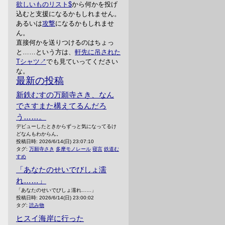
欲しいものリスト
から何かを投げ
込むと支援になるかもしれません。
あるいは
攻撃
になるかもしれませ
ん。
直接何かを送りつけるのはちょっ
と……という方は、
軒先に吊された
Tシャツ
でも見ていってください
な。
最新の投稿
新鉄むすの万願寺さき、なん
でさすまた構えてるんだろ
う……。
デビューしたときからずっと気になってるけ
どなんもわからん。
投稿日時:
2026/6/14(日) 23:07:10
タグ:
万願寺さき
多摩モノレール
寝言
鉄道む
すめ
「あなたのせいでびしょ濡
れ……」
「あなたのせいでびしょ濡れ……」
投稿日時:
2026/6/14(日) 23:00:02
タグ:
読み物
ヒスイ海岸に行った