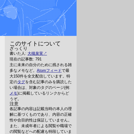
このサイトについて
ざっくり
書いた人:
大槻泉実
現在の記事数: 791
主に未来の自分のために残される雑
多なメモなど。
Atomフィード
で最
大150件を全文配信しています。特
定の
タグ
を含む記事のみを購読した
い場合は、対象のタグのページ(例:
メモ
)に掲載しているリンクからど
うぞ。
注意
各記事の内容は記載当時の本人の理
解に基づくものであり、内容の正確
性や合目的性は保証していません。
また、未成年者による閲覧や職場で
の閲覧などへの配慮も特段していま