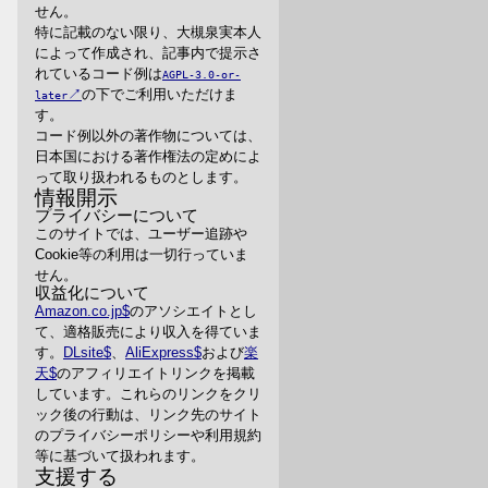
せん。
特に記載のない限り、大槻泉実本人
によって作成され、記事内で提示さ
れているコード例は
AGPL-3.0-or-
の下でご利用いただけま
later
す。
コード例以外の著作物については、
日本国における著作権法の定めによ
って取り扱われるものとします。
情報開示
プライバシーについて
このサイトでは、ユーザー追跡や
Cookie等の利用は一切行っていま
せん。
収益化について
Amazon.co.jp
のアソシエイトとし
て、適格販売により収入を得ていま
す。
DLsite
、
AliExpress
および
楽
天
のアフィリエイトリンクを掲載
しています。これらのリンクをクリ
ック後の行動は、リンク先のサイト
のプライバシーポリシーや利用規約
等に基づいて扱われます。
支援する