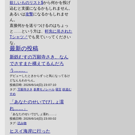
欲しいものリスト
から何かを投げ
込むと支援になるかもしれません。
あるいは
攻撃
になるかもしれませ
ん。
直接何かを送りつけるのはちょっ
と……という方は、
軒先に吊された
Tシャツ
でも見ていってください
な。
最新の投稿
新鉄むすの万願寺さき、なん
でさすまた構えてるんだろ
う……。
デビューしたときからずっと気になってるけ
どなんもわからん。
投稿日時:
2026/6/14(日) 23:07:10
タグ:
万願寺さき
多摩モノレール
寝言
鉄道む
すめ
「あなたのせいでびしょ濡
れ……」
「あなたのせいでびしょ濡れ……」
投稿日時:
2026/6/14(日) 23:00:02
タグ:
読み物
ヒスイ海岸に行った