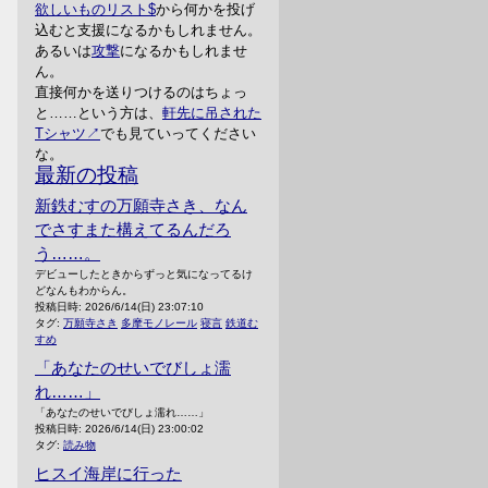
欲しいものリスト
から何かを投げ
込むと支援になるかもしれません。
あるいは
攻撃
になるかもしれませ
ん。
直接何かを送りつけるのはちょっ
と……という方は、
軒先に吊された
Tシャツ
でも見ていってください
な。
最新の投稿
新鉄むすの万願寺さき、なん
でさすまた構えてるんだろ
う……。
デビューしたときからずっと気になってるけ
どなんもわからん。
投稿日時:
2026/6/14(日) 23:07:10
タグ:
万願寺さき
多摩モノレール
寝言
鉄道む
すめ
「あなたのせいでびしょ濡
れ……」
「あなたのせいでびしょ濡れ……」
投稿日時:
2026/6/14(日) 23:00:02
タグ:
読み物
ヒスイ海岸に行った