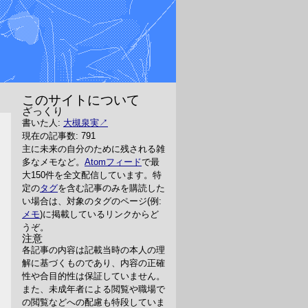
このサイトについて
ざっくり
書いた人:
大槻泉実
現在の記事数: 791
主に未来の自分のために残される雑
多なメモなど。
Atomフィード
で最
大150件を全文配信しています。特
定の
タグ
を含む記事のみを購読した
い場合は、対象のタグのページ(例:
メモ
)に掲載しているリンクからど
うぞ。
注意
各記事の内容は記載当時の本人の理
解に基づくものであり、内容の正確
性や合目的性は保証していません。
また、未成年者による閲覧や職場で
の閲覧などへの配慮も特段していま