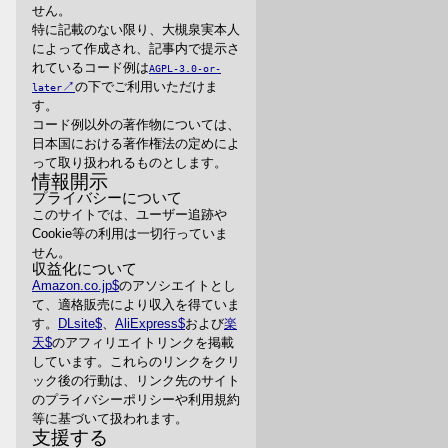
せん。
特に記載のない限り、大槻泉実本人
によって作成され、記事内で提示さ
れているコード例は
AGPL-3.0-or-
の下でご利用いただけま
later
す。
コード例以外の著作物については、
日本国における著作権法の定めによ
って取り扱われるものとします。
情報開示
プライバシーについて
このサイトでは、ユーザー追跡や
Cookie等の利用は一切行っていま
せん。
収益化について
Amazon.co.jp
のアソシエイトとし
て、適格販売により収入を得ていま
す。
DLsite
、
AliExpress
および
楽
天
のアフィリエイトリンクを掲載
しています。これらのリンクをクリ
ック後の行動は、リンク先のサイト
のプライバシーポリシーや利用規約
等に基づいて扱われます。
支援する