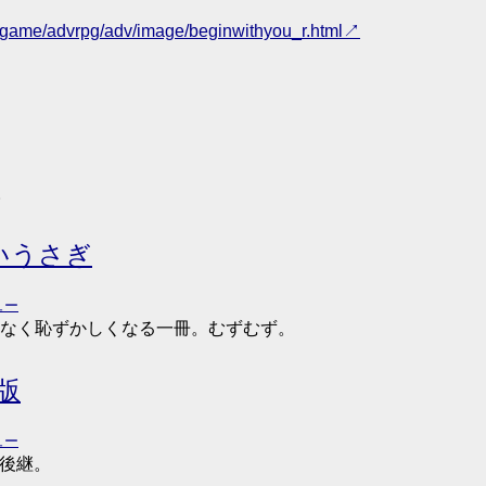
ib/game/advrpg/adv/image/beginwithyou_r.html
。
いうさぎ
ュー
なく恥ずかしくなる一冊。むずむず。
常版
ュー
の後継。