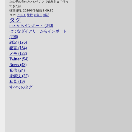
上の子の春休みということで糸魚川まで行っ
てきた話。
投稿日時:
2026/6/14(日) 8:09:35
タグ:
ヒスイ
旅行
糸魚川
雑記
タグ
mixiからインポート (343)
はてなダイアリーからインポート
(296)
雑記 (176)
寝言 (154)
メモ (122)
Twitter (54)
News (43)
私信 (24)
未解決 (22)
私見 (19)
すべてのタグ