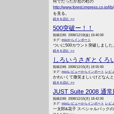
何でだったか窓の杜の
http://www.forest.impress.co.jp/l
を見る。
続きを読む
500突破ー！！
投稿日時:
2008/12/19(金) 19:40:00
タグ:
mixiからインポート
ついに500カウント突破しました
続きを読む
しろいうさぎとくろ
投稿日時:
2008/12/15(月) 18:55:00
タグ:
mixiレビューからインポート
レビ
かわいくて微笑ましいけどなんと
続きを読む
JUST Suite 2008 通
投稿日時:
2008/12/15(月) 18:42:00
タグ:
mixiレビューからインポート
レビ
一太郎&花子 スペシャルパック