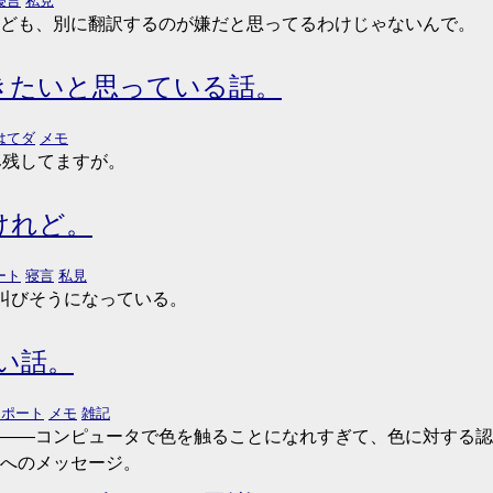
寝言
私見
ども、別に翻訳するのが嫌だと思ってるわけじゃないんで。
きたいと思っている話。
はてダ
メモ
み残してますが。
けれど。
ート
寝言
私見
」と叫びそうになっている。
たい話。
ンポート
メモ
雑記
――コンピュータで色を触ることになれすぎて、色に対する認
へのメッセージ。