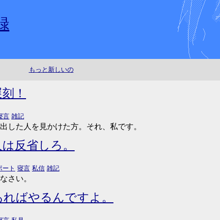
録
もっと新しいの
遅刻！
寝言
雑記
出した人を見かけた方。それ、私です。
人は反省しろ。
ポート
寝言
私信
雑記
なさい。
あればやるんですよ。