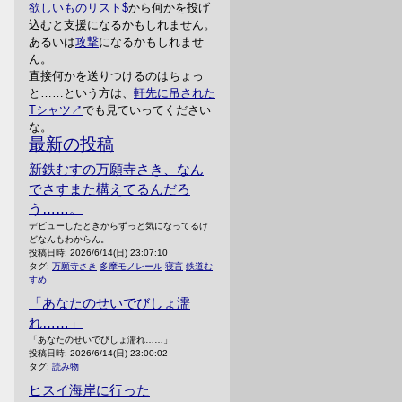
欲しいものリスト
から何かを投げ
込むと支援になるかもしれません。
あるいは
攻撃
になるかもしれませ
ん。
直接何かを送りつけるのはちょっ
と……という方は、
軒先に吊された
Tシャツ
でも見ていってください
な。
最新の投稿
新鉄むすの万願寺さき、なん
でさすまた構えてるんだろ
う……。
デビューしたときからずっと気になってるけ
どなんもわからん。
投稿日時:
2026/6/14(日) 23:07:10
タグ:
万願寺さき
多摩モノレール
寝言
鉄道む
すめ
「あなたのせいでびしょ濡
れ……」
「あなたのせいでびしょ濡れ……」
投稿日時:
2026/6/14(日) 23:00:02
タグ:
読み物
ヒスイ海岸に行った