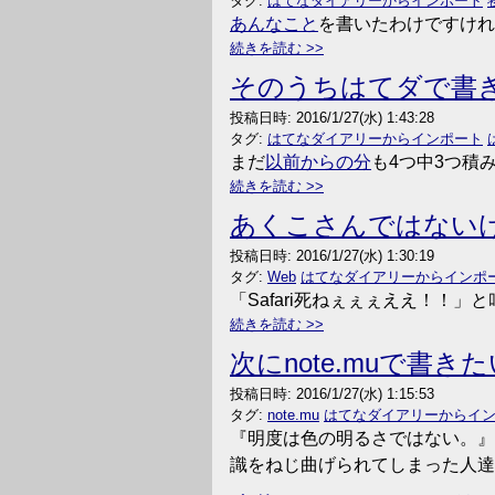
タグ:
はてなダイアリーからインポート
あんなこと
を書いたわけですけれ
続きを読む
そのうちはてダで書
投稿日時:
2016/1/27(水) 1:43:28
タグ:
はてなダイアリーからインポート
まだ
以前からの分
も4つ中3つ積
続きを読む
あくこさんではない
投稿日時:
2016/1/27(水) 1:30:19
タグ:
Web
はてなダイアリーからインポ
「Safari死ねぇぇぇええ！！
続きを読む
次にnote.muで書き
投稿日時:
2016/1/27(水) 1:15:53
タグ:
note.mu
はてなダイアリーからイ
『明度は色の明るさではない。』
識をねじ曲げられてしまった人達