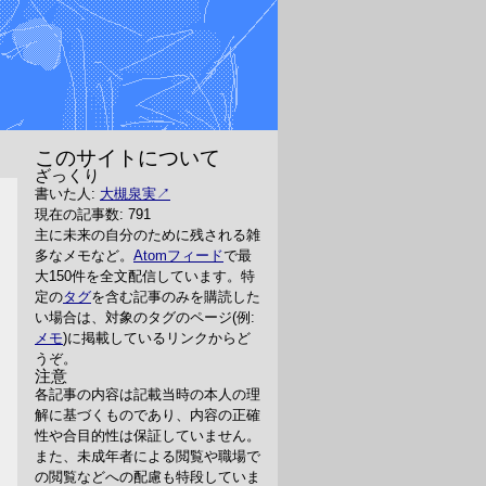
このサイトについて
ざっくり
書いた人:
大槻泉実
現在の記事数: 791
主に未来の自分のために残される雑
多なメモなど。
Atomフィード
で最
大150件を全文配信しています。特
定の
タグ
を含む記事のみを購読した
い場合は、対象のタグのページ(例:
メモ
)に掲載しているリンクからど
うぞ。
注意
各記事の内容は記載当時の本人の理
解に基づくものであり、内容の正確
性や合目的性は保証していません。
また、未成年者による閲覧や職場で
の閲覧などへの配慮も特段していま