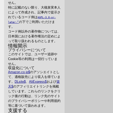
せん。
特に記載のない限り、大槻泉実本人
によって作成され、記事内で提示さ
れているコード例は
AGPL-3.0-or-
の下でご利用いただけま
later
す。
コード例以外の著作物については、
日本国における著作権法の定めによ
って取り扱われるものとします。
情報開示
プライバシーについて
このサイトでは、ユーザー追跡や
Cookie等の利用は一切行っていま
せん。
収益化について
Amazon.co.jp
のアソシエイトとし
て、適格販売により収入を得ていま
す。
DLsite
、
AliExpress
および
楽
天
のアフィリエイトリンクを掲載
しています。これらのリンクをクリ
ック後の行動は、リンク先のサイト
のプライバシーポリシーや利用規約
等に基づいて扱われます。
支援する